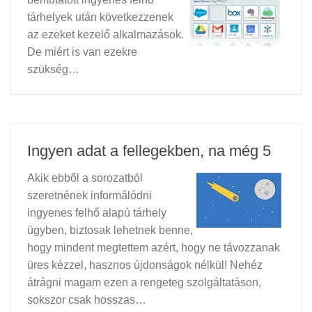
tárhelyek után következzenek
az ezeket kezelő alkalmazások.
De miért is van ezekre
szükség…
Ingyen adat a fellegekben, na még 5
Akik ebből a sorozatból
szeretnének informálódni
ingyenes felhő alapú tárhely
ügyben, biztosak lehetnek benne,
hogy mindent megtettem azért, hogy ne távozzanak
üres kézzel, hasznos újdonságok nélkül! Nehéz
átrágni magam ezen a rengeteg szolgáltatáson,
sokszor csak hosszas…