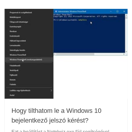
Hogy tilthatom le a Windows 10
bejelentkező jelszó kérést?
Ezt a beállítást a Netplwiz.exe fájl segítségével