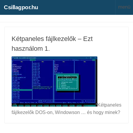
Csillagpor.hu
Kétpaneles fájlkezelők – Ezt
használom 1.
Kétpaneles
fájlkezelők DOS-on, Windowson … és hogy minek?