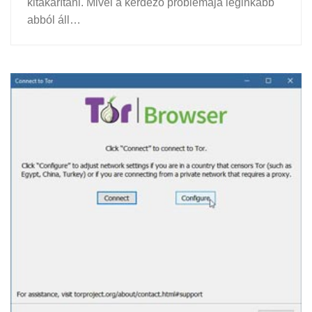
kitakarítani. Mivel a kérdező problémája leginkább
abból áll…