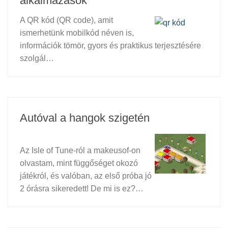
alkalmazások
A QR kód (QR code), amit
ismerhetünk mobilkód néven is,
információk tömör, gyors és praktikus terjesztésére
szolgál…
Autóval a hangok szigetén
Az Isle of Tune-ról a makeusof-on
olvastam, mint függőséget okozó
játékról, és valóban, az első próba jó
2 órásra sikeredett! De mi is ez?…