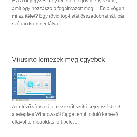
Ezt a bejegyzést egy teljesen jogos igény szülte,
amit egy hozzászóló fogalmazott meg: – És a végén
mi az ítélet? Egy rövid top-listát összedobhatnál, pár
szóban kommentálva…
Vírusirtó lemezek meg egyebek
Az előző vírusirtó lemezekről szóló bejegyzésbe 8,
a telepített Windowstól függetlenül induló kártevő
eltávolító megoldás fért bele…