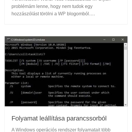
problémám lenne, hogy nem tudok egy
hozzászólást törölni a WP blogomból….
Folyamat leállítása parancssorból
A Windows operációs rendszer folyamatait több