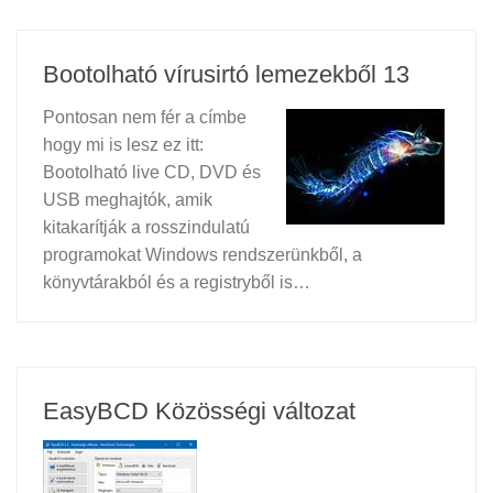
Bootolható vírusirtó lemezekből 13
Pontosan nem fér a címbe
hogy mi is lesz ez itt:
Bootolható live CD, DVD és
USB meghajtók, amik
kitakarítják a rosszindulatú
programokat Windows rendszerünkből, a
könyvtárakból és a registryből is…
EasyBCD Közösségi változat