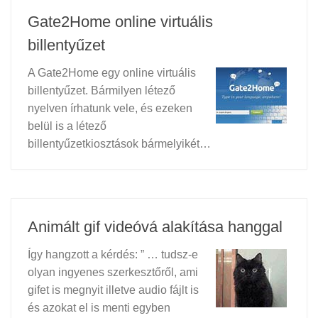
Gate2Home online virtuális
billentyűzet
A Gate2Home egy online virtuális
billentyűzet. Bármilyen létező
nyelven írhatunk vele, és ezeken
belül is a létező
billentyűzetkiosztások bármelyikét…
Animált gif videóvá alakítása hanggal
Így hangzott a kérdés: ” … tudsz-e
olyan ingyenes szerkesztőről, ami
gifet is megnyit illetve audio fájlt is
és azokat el is menti egyben