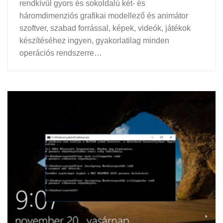
rendkívül gyors és sokoldalú két- és
háromdimenziós grafikai modellező és animátor
szoftver, szabad forrással, képek, videók, játékok
készítéséhez ingyen, gyakorlatilag minden
operációs rendszerre…