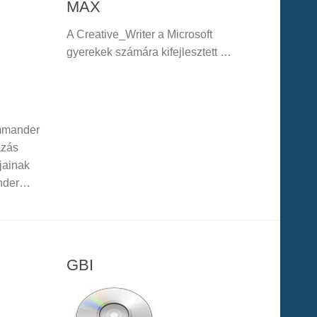
MAX
A Creative_Writer a Microsoft
gyerekek számára kifejlesztett …
ommander
azás
jainak
ander…
GBI