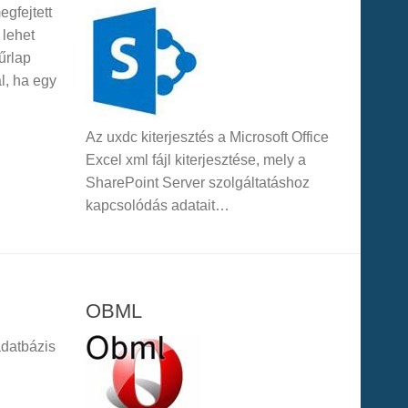
egfejtett
 lehet
űrlap
ál, ha egy
Az uxdc kiterjesztés a Microsoft Office
Excel xml fájl kiterjesztése, mely a
SharePoint Server szolgáltatáshoz
kapcsolódás adatait…
OBML
adatbázis