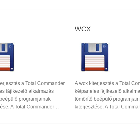
WCX
terjesztés a Total Commander
A wcx kiterjesztés a Total 
es fájlkezelő alkalmazás
kétpaneles fájlkezelő alkalm
 beépülő programjainak
tömörítő beépülő programjai
ztése. A Total Commander…
kiterjesztése. A Total Comm