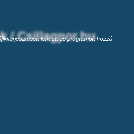
jlkiterjesztések leírása és programok hozzá