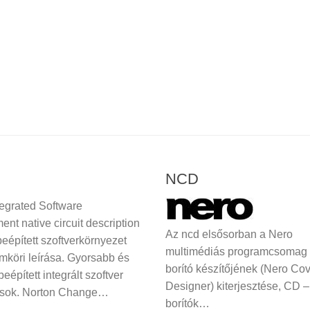
NCD
tegrated Software
nt native circuit description
Az ncd elsősorban a Nero
beépített szoftverkörnyezet
multimédiás programcsomag
amköri leírása. Gyorsabb és
borító készítőjének (Nero Co
eépített integrált szoftver
Designer) kiterjesztése, CD
sok. Norton Change…
borítók…