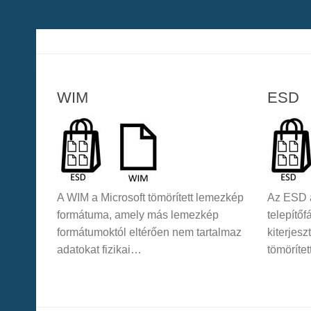
WIM
ESD
A WIM a Microsoft tömörített lemezkép
Az ESD 
formátuma, amely más lemezkép
telepítő
formátumoktól eltérően nem tartalmaz
kiterjesz
adatokat fizikai…
tömörítet