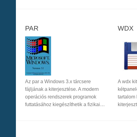
PAR
WDX
Az par a Windows 3.x tárcsere
A wdx ki
fájljának a kiterjesztése. A modern
kétpanel
operációs rendszerek programok
tartalom
futtatásához kiegészíthetik a fizikai…
kiterjes