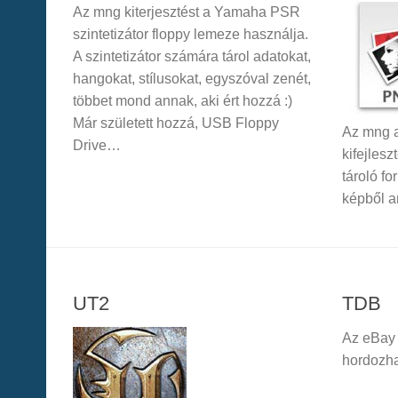
Az mng kiterjesztést a Yamaha PSR
szintetizátor floppy lemeze használja.
A szintetizátor számára tárol adatokat,
hangokat, stílusokat, egyszóval zenét,
többet mond annak, aki ért hozzá :)
Már született hozzá, USB Floppy
Az mng a
Drive…
kifejlesz
tároló fo
képből 
UT2
TDB
Az eBay 
hordozha