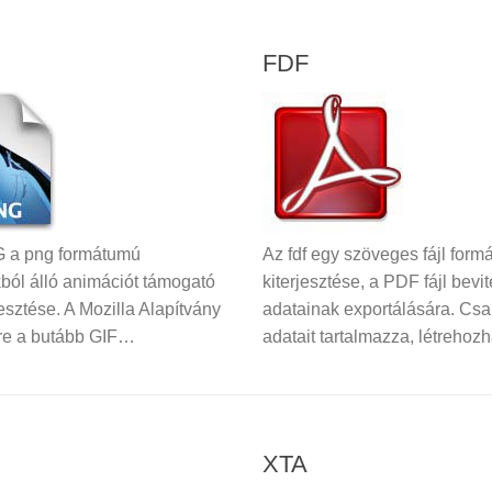
FDF
 a png formátumú
Az fdf egy szöveges fájl form
kból álló animációt támogató
kiterjesztése, a PDF fájl bevi
rjesztése. A Mozilla Alapítvány
adatainak exportálására. Csa
tre a butább GIF…
adatait tartalmazza, létreho
XTA