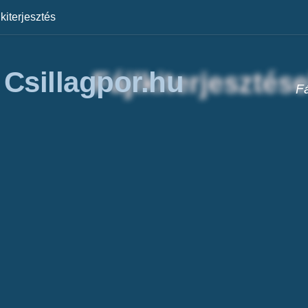
lkiterjesztés
/ Csillagpor.hu
Fá