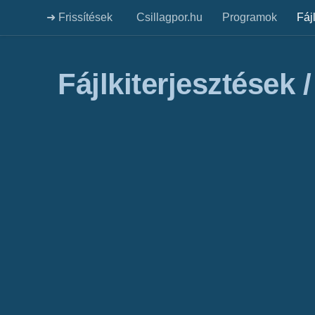
➜ Frissítések
Csillagpor.hu
Programok
Fáj
Fájlkiterjesztések 