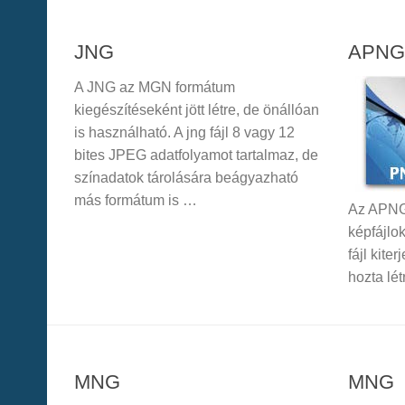
JNG
APNG
A JNG az MGN formátum
kiegészítéseként jött létre, de önállóan
is használható. A jng fájl 8 vagy 12
bites JPEG adatfolyamot tartalmaz, de
színadatok tárolására beágyazható
más formátum is …
Az APNG
képfájlo
fájl kite
hozta lé
MNG
MNG