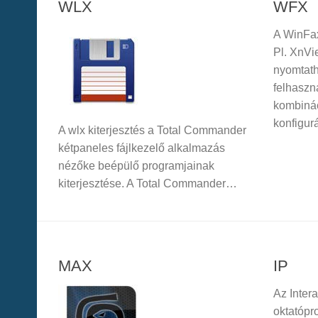
WLX
WFX
A WinFax
Pl. XnVi
nyomtath
felhaszná
kombináci
konfigurá
A wlx kiterjesztés a Total Commander
kétpaneles fájlkezelő alkalmazás
nézőke beépülő programjainak
kiterjesztése. A Total Commander…
MAX
IP
Az Intera
oktatópr