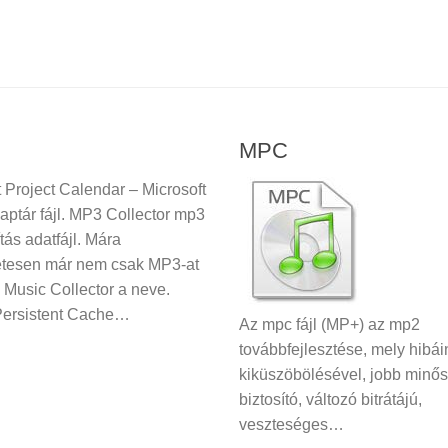
MPC
t Project Calendar – Microsoft
aptár fájl. MP3 Collector mp3
tás adatfájl. Mára
etesen már nem csak MP3-at
s Music Collector a neve.
Persistent Cache…
Az mpc fájl (MP+) az mp2
továbbfejlesztése, mely hibá
kiküszöbölésével, jobb minő
biztosító, változó bitrátájú,
veszteséges…