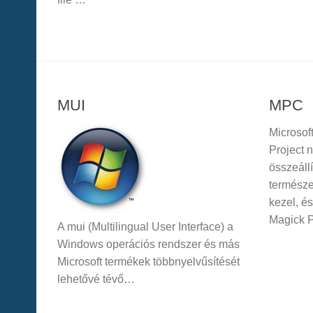
MUI
MPC
Microsof
Project n
összeállí
termész
kezel, é
Magick 
A mui (Multilingual User Interface) a
Windows operációs rendszer és más
Microsoft termékek többnyelvűsítését
lehetővé tévő…