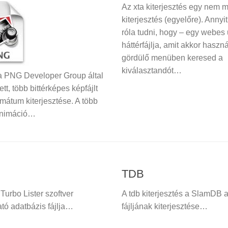
Az xta kiterjesztés egy nem m
kiterjesztés (egyelőre). Annyit
róla tudni, hogy – egy webes 
háttérfájlja, amit akkor haszn
gördülő menüben keresed a
kiválasztandót…
 PNG Developer Group által
tett, több bittérképes képfájlt
rmátum kiterjesztése. A több
animáció…
TDB
Turbo Lister szoftver
A tdb kiterjesztés a SlamDB 
tó adatbázis fájlja…
fájljának kiterjesztése…