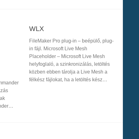
WLX
FileMaker Pro plug-in – beépülő, plug-
in fájl. Microsoft Live Mesh
Placeholder – Microsoft Live Mesh
helyfoglaló, a szinkronizálás, letöltés
közben ebben tárolja a Live Mesh a
félkész fájlokat, ha a letöltés kész…
Commander
azás
nak
ander…