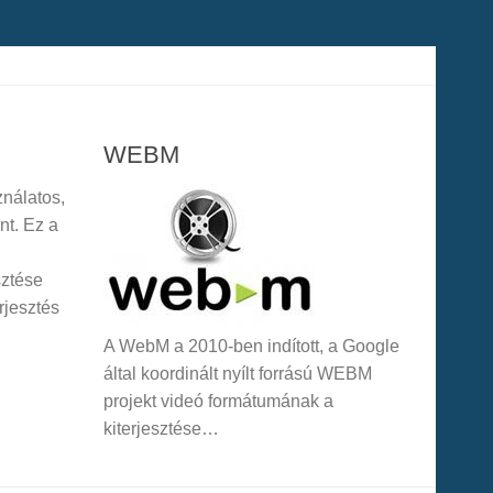
WEBM
ználatos,
nt. Ez a
sztése
erjesztés
A WebM a 2010-ben indított, a Google
által koordinált nyílt forrású WEBM
projekt videó formátumának a
kiterjesztése…