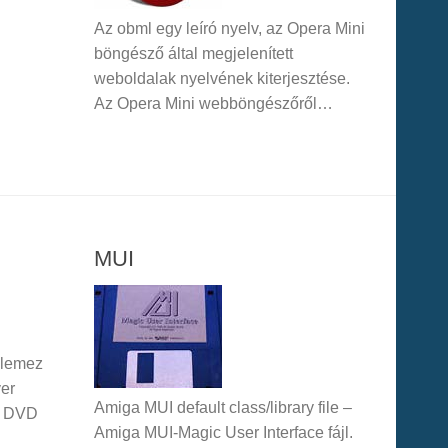
Az obml egy leíró nyelv, az Opera Mini
böngésző által megjelenített
weboldalak nyelvének kiterjesztése.
Az Opera Mini webböngészőről…
MUI
 lemez
ver
Amiga MUI default class/library file –
 – DVD
Amiga MUI-Magic User Interface fájl.