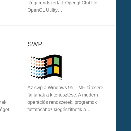
Régi rendszerfájl. Opengl Glut file –
OpenGL Utility…
SWP
Az swp a Windows 95 – ME tárcsere
fájljának a kiterjesztése. A modern
inak
operációs rendszerek, programok
séget
futtatásához kiegészíthetik a…