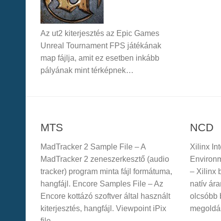
Az ut2 kiterjesztés az Epic Games
Unreal Tournament FPS játékának
map fájlja, amit ez esetben inkább
pályának mint térképnek…
MTS
NCD
MadTracker 2 Sample File – A
Xilinx In
MadTracker 2 zeneszerkesztő (audio
Environme
tracker) program minta fájl formátuma,
– Xilinx 
hangfájl. Encore Samples File – Az
natív ár
Encore kottázó szoftver által használt
olcsóbb b
kiterjesztés, hangfájl. Viewpoint iPix
megoldá
file …