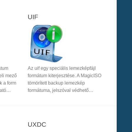
UIF
átum
Az uif egy speciális lemezképfájl
teli mező
formátum kiterjesztése. A MagicISO
k a form
tömörített backup lemezkép
zható…
formátuma, jelszóval védhető…
UXDC