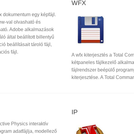
WFX
 dokumentum egy képfájl.
ew-val olvasható és
ató. Adobe alkalmazások
ló által beállított billentyű
ó beállításait tároló fájl,
ciós fájl.
A wfx kiterjesztés a Total C
kétpaneles fájlkezelő alkalm
fájlrendszer beépülő program
kiterjesztése. A Total Comm
IP
ctive Physics interaktív
ogram adatfájlja, modellező