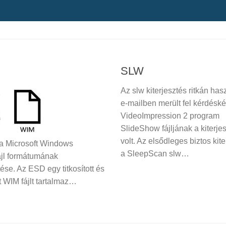
SLW
Az slw kiterjesztés ritkán has
e-mailben merült fel kérdéské
VideoImpression 2 program
SlideShow fájljának a kiterje
volt. Az elsődleges biztos kit
a Microsoft Windows
a SleepScan slw…
fájl formátumának
tése. Az ESD egy titkosított és
t WIM fájlt tartalmaz…