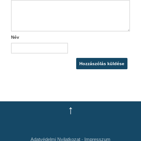
Név
↑
Adatvédelmi Nyilatkozat
-
Impresszum