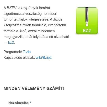
BZIP2
bzip2
A
a
nyílt forrású
algoritmussal veszteségmentesen
tömörített fájlok kiterjesztése. A .bzip2
kiterjesztés ritkán fordul elő, elterjedtebb
.bz2
formája a
, azzal mindenben
megegyezik, tehát folytatása ott olvasható
→
bz2
.
Programok:
7-zip
Kapcsolódó oldalak:
wiki/Bzip2
MINDEN VÉLEMÉNY SZÁMÍT!
Hozzászólás
*