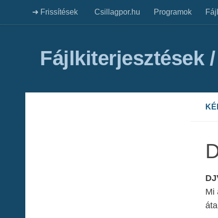
➜ Frissítések
Csillagpor.hu
Programok
Fáj
Fájlkiterjesztések 
KÉ
DJV
Mi 
áta