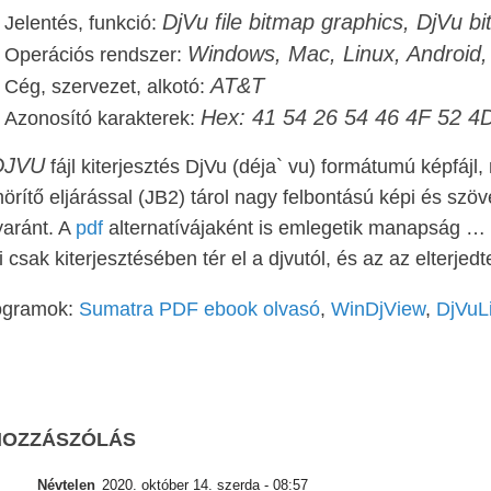
DjVu file bitmap graphics, DjVu bit
Jelentés, funkció:
Windows, Mac, Linux, Android, 
Operációs rendszer:
AT&T
Cég, szervezet, alkotó:
Hex: 41 54 26 54 46 4F 52 
Azonosító karakterek:
DJVU
fájl kiterjesztés DjVu (déja` vu) formátumú képfájl
örítő eljárással (JB2) tárol nagy felbontású képi és szö
aránt. A
pdf
alternatívájaként is emlegetik manapság … 
 csak kiterjesztésében tér el a djvutól, és az az elterjedt
ogramok:
Sumatra PDF ebook olvasó
,
WinDjView
,
DjVuL
HOZZÁSZÓLÁS
Névtelen
2020. október 14. szerda - 08:57