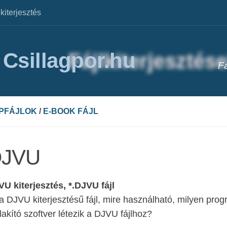
lkiterjesztés
/ Csillagpor.hu
Fá
PFÁJLOK
/
E-BOOK FÁJL
DJVU
U kiterjesztés, *.DJVU fájl
a DJVU kiterjesztésű fájl, mire használható, milyen pro
lakító szoftver létezik a DJVU fájlhoz?