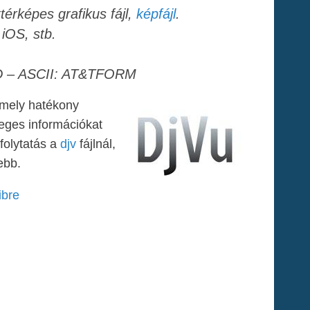
térképes grafikus fájl,
képfájl
.
iOS, stb.
4D – ASCII: AT&TFORM
, mely hatékony
veges információkat
folytatás a
djv
fájlnál,
ebb.
ibre