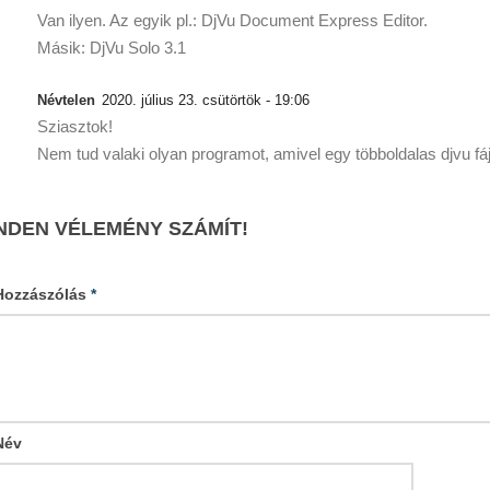
Van ilyen. Az egyik pl.: DjVu Document Express Editor.
Másik: DjVu Solo 3.1
Névtelen
2020. július 23. csütörtök - 19:06
Sziasztok!
Nem tud valaki olyan programot, amivel egy többoldalas djvu fáj
NDEN VÉLEMÉNY SZÁMÍT!
Hozzászólás
*
Név