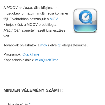
MOOV
Apple
A
az
által kifejlesztett
mozgókép formátum, multimédia konténer
fájl. Gyakrabban használjuk a
MOV
kiterjesztést, a MOOV eredetileg a
Macintosh
alapértelmezett kiterjesztése
volt.
Továbbiak olvashatók a
mov
illetve
qt
kiterjesztéseknél.
Programok:
QuickTime
Kapcsolódó oldalak:
wiki/QuickTime
MINDEN VÉLEMÉNY SZÁMÍT!
Hozzászólás
*