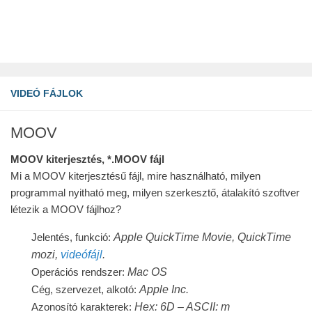
VIDEÓ FÁJLOK
MOOV
MOOV kiterjesztés, *.MOOV fájl
Mi a MOOV kiterjesztésű fájl, mire használható, milyen
programmal nyitható meg, milyen szerkesztő, átalakító szoftver
létezik a MOOV fájlhoz?
Apple QuickTime Movie, QuickTime
Jelentés, funkció:
mozi,
videófájl
.
Mac OS
Operációs rendszer:
Apple Inc.
Cég, szervezet, alkotó:
Hex: 6D – ASCII: m
Azonosító karakterek: