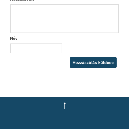
Név
↑