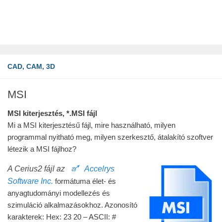
CAD, CAM, 3D
MSI
MSI kiterjesztés, *.MSI fájl
Mi a MSI kiterjesztésű fájl, mire használható, milyen
programmal nyitható meg, milyen szerkesztő, átalakító szoftver
létezik a MSI fájlhoz?
A Cerius2 fájl az
🜝 Accelrys
Software Inc.
formátuma élet- és
anyagtudományi modellezés és
szimuláció alkalmazásokhoz. Azonosító
karakterek: Hex: 23 20 – ASCII: #