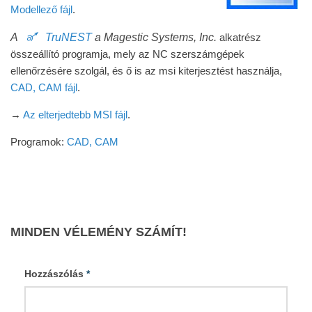
Modellező fájl
.
A
🜝 TruNEST
a Magestic Systems, Inc.
alkatrész
összeállító programja, mely az NC szerszámgépek
ellenőrzésére szolgál, és ő is az msi kiterjesztést használja,
CAD, CAM fájl
.
→
Az elterjedtebb MSI fájl
.
Programok:
CAD, CAM
MINDEN VÉLEMÉNY SZÁMÍT!
Hozzászólás
*