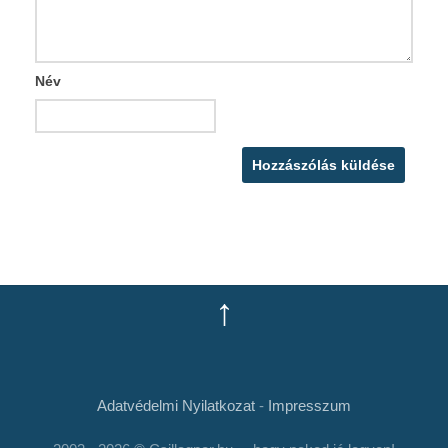
Név
↑
Adatvédelmi Nyilatkozat
-
Impresszum