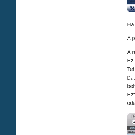
Ha 
A p
A r
Ez 
Teh
Dat
beh
Ezt
oda