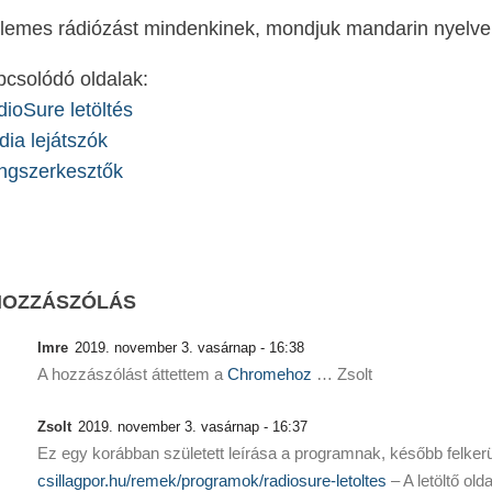
lemes rádiózást mindenkinek, mondjuk mandarin nyelve
csolódó oldalak:
ioSure letöltés
ia lejátszók
ngszerkesztők
HOZZÁSZÓLÁS
Imre
2019. november 3. vasárnap - 16:38
A hozzászólást áttettem a
Chromehoz
… Zsolt
Zsolt
2019. november 3. vasárnap - 16:37
Ez egy korábban született leírása a programnak, később felkerült 
csillagpor.hu/remek/programok/radiosure-letoltes
– A letöltő old