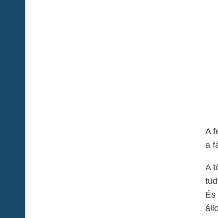
A f
a f
A t
tud
És 
áll