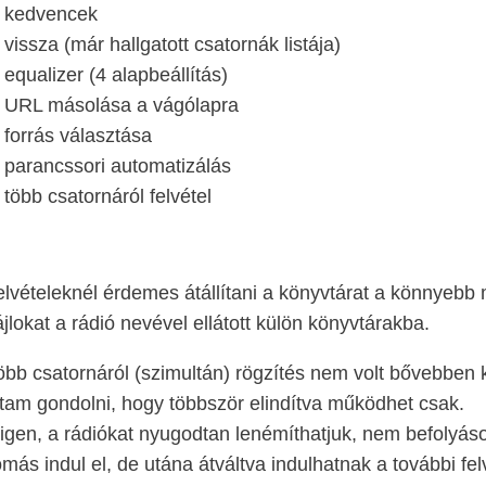
kedvencek
vissza (már hallgatott csatornák listája)
equalizer (4 alapbeállítás)
URL másolása a vágólapra
forrás választása
parancssori automatizálás
több csatornáról felvétel
elvételeknél érdemes átállítani a könyvtárat a könnyeb
ájlokat a rádió nevével ellátott külön könyvtárakba.
öbb csatornáról (szimultán) rögzítés nem volt bővebben 
tam gondolni, hogy többször elindítva működhet csak.
igen, a rádiókat nyugodtan lenémíthatjuk, nem befolyásol
omás indul el, de utána átváltva indulhatnak a további fel