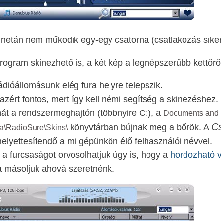
netán nem működik egy-egy csatorna (csatlakozás siker
rogram skinezhető is, a két kép a legnépszerűbb kettőről
ádióállomásunk elég fura helyre telepszik.
azért fontos, mert így kell némi segítség a skinezéshez.
át a rendszermeghajtón (többnyire C:), a
Documents and S
Cs
könyvtárban bújnak meg a bőrök. A
a\RadioSure\Skins\
elyettesítendő a mi gépünkön élő felhasználói névvel.
 a furcsaságot orvosolhatjuk úgy is, hogy a
hordozható v
 másoljuk ahová szeretnénk.