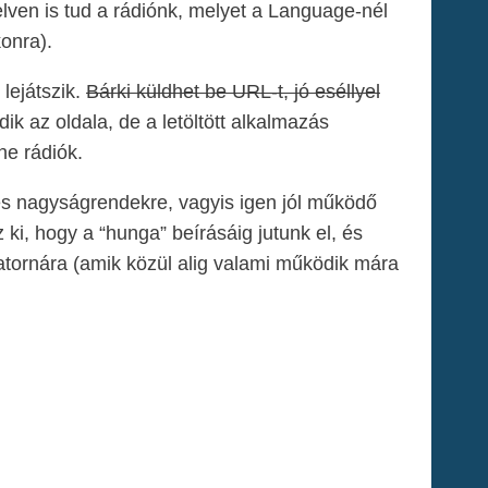
lven is tud a rádiónk, melyet a Language-nél
konra).
lejátszik.
Bárki küldhet be URL-t, jó eséllyel
k az oldala, de a letöltött alkalmazás
ne rádiók.
res nagyságrendekre, vagyis igen jól működő
ki, hogy a “hunga” beírásáig jutunk el, és
atornára (amik közül alig valami működik mára