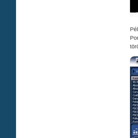
Pél
Pon
tör