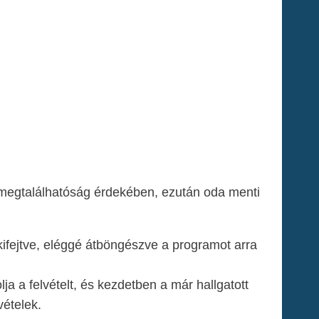
b megtalálhatóság érdekében, ezután oda menti
kifejtve, eléggé átböngészve a programot arra
ja a felvételt, és kezdetben a már hallgatott
vételek.