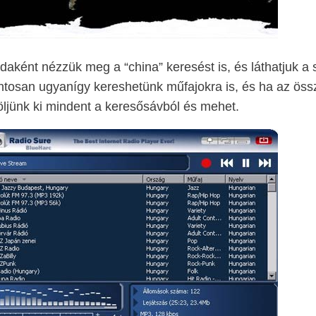
daként nézzük meg a “china” keresést is, és láthatjuk a
tosan ugyanígy kereshetünk műfajokra is, és ha az össz
öljünk ki mindent a keresősávból és mehet.