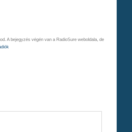
álod. A bejegyzés végén van a RadioSure weboldala, de
ádiók