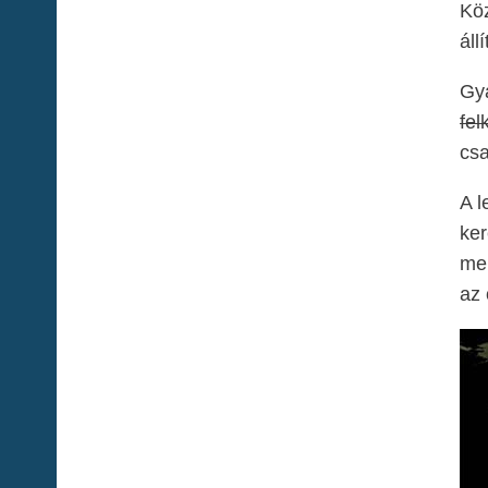
Köz
áll
Gya
fel
csa
A l
ker
men
az 