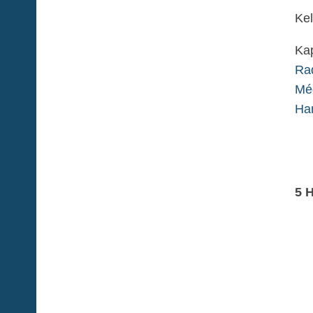
Kel
Kap
Rad
Méd
Ha
5 