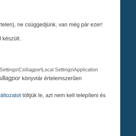
telen), ne csüggedjünk, van még pár ezer!
 készült.
ettings\Csillagpor\Local Settings\Application
illagpor
könyvtár értelemszerűen
áltozatot
töltjük le, azt nem kell telepíteni és