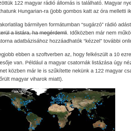
öttük 122 magyar rádió állomás is található. Magyar nye
íthatunk Hungarian-ra (jobb gombos katt az óra melletti i
korlatilag bármilyen formátumban “sugárzó” rádió adást 
kerül a listára, ha megérdemli
. Időközben már nem működi
torna adatbázisához hozzáadhatók “kézzel” további onli
egjobb ebben a szoftverben az, hogy felkészült a 10 ez
esője van. Például a magyar csatornák listázása úgy néz 
et közben már le is szűkítette nekünk a 122 magyar cs
őrült magyar viharok miatt).