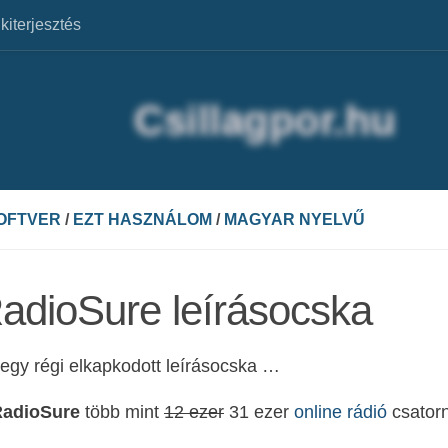
lkiterjesztés
OFTVER
/
EZT HASZNÁLOM
/
MAGYAR NYELVŰ
adioSure leírásocska
egy régi elkapkodott leírásocska …
adioSure
több mint
12 ezer
31 ezer
online rádió
csatorn