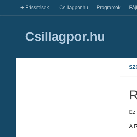
➜ Frissítések
Csillagpor.hu
Programok
Fáj
Csillagpor.hu
SZ
R
Ez 
A
R