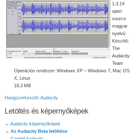
1.3.14
open
source
magyar
nyelvű
Készítő:
The
Audacity
Team
Operációs rendszer: Windows XP – Windows 7, Mac OS
X, Linux
18,3 MB
Hangszerkesztő: Audacity
Letöltés és képernyőképek
→
Audacity képernyőképek
→
Az Audacity Beta letöltése
→
A stabil Audacity