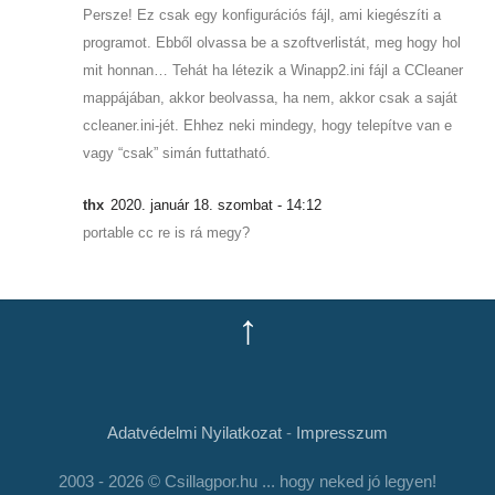
Persze! Ez csak egy konfigurációs fájl, ami kiegészíti a
programot. Ebből olvassa be a szoftverlistát, meg hogy hol
mit honnan… Tehát ha létezik a Winapp2.ini fájl a CCleaner
mappájában, akkor beolvassa, ha nem, akkor csak a saját
ccleaner.ini-jét. Ehhez neki mindegy, hogy telepítve van e
vagy “csak” simán futtatható.
thx
2020. január 18. szombat - 14:12
portable cc re is rá megy?
↑
Adatvédelmi Nyilatkozat
-
Impresszum
2003 - 2026 © Csillagpor.hu ... hogy neked jó legyen!