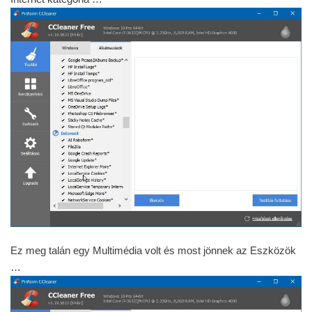
Ez meg talán egy Multimédia volt és most jönnek az Eszközök
…