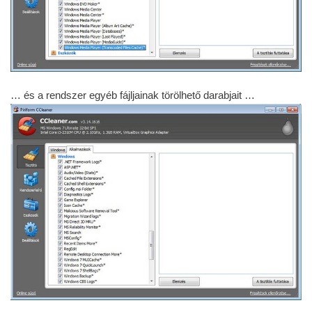
… és a rendszer egyéb fájljainak törölhető darabjait …