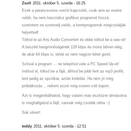
Zsolt
2011. október 5. szerda - 16:25
Ezek a parancssoros verzió kapcsolói, csak arra az esetre
valók, ha nem használsz grafikus programot hozzá,
szerintem ne szenvedj velük, a keretprogramok megcsinálják
helyetted!
Töltsd le az Any Audio Convertert és ebbe töltsd be a wav-ot!
A beszéd hangminőségének 128 kbps és mono bőven elég,
de akár 64 kbps is, tehát ez nem nagyon lehet gond.
Szóval a program … ne telepítsd vele a PC Speed Up-ot!
Indítsd el, töltsd be a fájlt, állítsd be jobb fent az mp3 profilt,
lent pedig az opciókat, aztán kódolás. Ha nem jó még
próbálkozás… nekem ezzel még sosem volt bajom.
Azt is megpróbálhatod, hogy valami más eszközre átmásolva
is meghallgatod a fájlt, vannak még csodák néha :-)
Sok sikert!
teddy
2011. október 5. szerda - 12:51