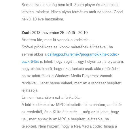
Semmi ilyen szarság nem kell. Zoom player és azon belül
letölteni mindent. Nincs olyan formátum amit ne vinne. Gond
nélkül 10 éve használom.
Zsolt
2013. november 25. hétfő - 20:10
Áttettem ide, mert itt vannak a kodekek …
Szóval próbálkozz az ikonok méretének állításával, ha
semmi akkor a
csillagpor.hu/remek/programok/klite-codec-
pack-64bit
is lehet, hogy segít … egy helyen azt is olvastam,
hogy elképzelhető, hogy ez a funkció csak akkor működik,
ha az adott fájlok a Windows Media Playerhez vannak
rendelve… lehet benne valami, mert az a rendszer beépített
lejátszója.
Én nem használom ezt a funkciót…
A leírt kodekeket az MPC telepítette fel szerintem, ami eltér
az eredetitől, és a KLite-é is eltér … még az is lehet, hogy
ua., mert annak is az MPC a beépített lejátszója, ha
telepíted. Nem hiszem, hogy a RealMedia codec hibája a