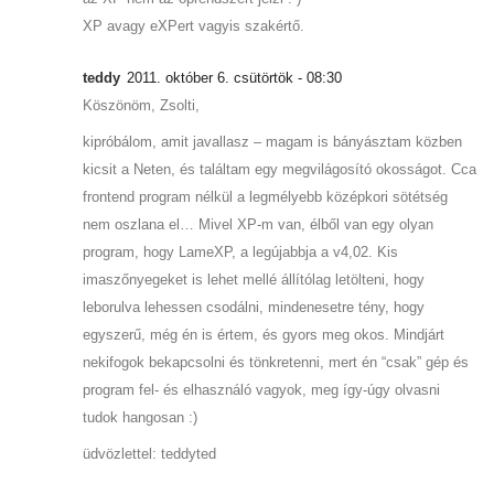
XP avagy eXPert vagyis szakértő.
teddy
2011. október 6. csütörtök - 08:30
Köszönöm, Zsolti,
kipróbálom, amit javallasz – magam is bányásztam közben
kicsit a Neten, és találtam egy megvilágosító okosságot. Cca
frontend program nélkül a legmélyebb középkori sötétség
nem oszlana el… Mivel XP-m van, élből van egy olyan
program, hogy LameXP, a legújabbja a v4,02. Kis
imaszőnyegeket is lehet mellé állítólag letölteni, hogy
leborulva lehessen csodálni, mindenesetre tény, hogy
egyszerű, még én is értem, és gyors meg okos. Mindjárt
nekifogok bekapcsolni és tönkretenni, mert én “csak” gép és
program fel- és elhasználó vagyok, meg így-úgy olvasni
tudok hangosan :)
üdvözlettel: teddyted