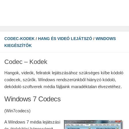
CODEC-KODEK
/
HANG ÉS VIDEÓ LEJÁTSZÓ
/
WINDOWS
KIEGÉSZÍTŐK
Codec – Kodek
Hangok, videók, feliratok lejátszásához szükséges ki/be kódoló
codecek, szűrők. Windows rendszerünkből hiányzó kódoló,
dekódoló szoftverek média fájljaink maradéktalan élvezetéhez.
Windows 7 Codecs
(Win7codecs)
A Windows 7 média lejátszási
és átalakítási képességeit