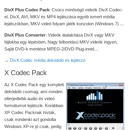
DivX Plus Codec Pack
: Csúcs minőségű videók DivX Codec-
el, DivX, AVI, MKV és MP4 lejátszása egyéb ismert média
lejátszókban, MKV videó folyam játék konzolon (Windows 7) …
DivX Plus Converter
: Videók átalakítása DivX vagy MKV
fájlokba egy lépésben, Nagy felbontású MKV videók ingyen,
Saját DVD-k mentése MPEG-2/DVD Plug-innel…
→
DivX Codec média dekódoló és lejátszó
X Codec Pack
Az X Codec Pack egy komplett
dekódoló csomag, ami minden
elterjedtebb audio és videó
formátumot lejátszik. Korábban
XP Codec Packnak hívták,
csak mindenki azt gondolta
Windows XP-re jó csak, pedig