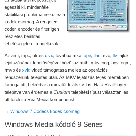
egészíti ki, mindenféle
stabilitási probléma nélkül ez a
kodek csomag. A rengeteg
coder, encoder és filter igen
részletes beállítási
lehetőségekkel rendelkezik.
Az amr, mpc, ofr és
divx
, továbbá mka,
ape
,
flac
, evo,
flv
fájlok
lejátszásának lehetőségével bővül az m4b, mkv, ogg, ogv, ogm,
rmvb és
xvid
videó támogatása mellett az operációs
rendszerünk telepítés után. Az MKV lejátszás teljes mértékben
támogatott, beleértve a miniatűr lejátszást is. Ha a RealPlayer
Custom
telepítve van érdemes a
telepítési típust választani és
ott törölni a RealMedia komponenst.
→
Windows 7 Codecs kodek csomag
Windows Media kódoló 9 Series