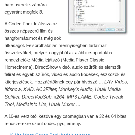
hard userek számára
egyaránt megfelelő.
A Codec Pack lejátssza az
összes népszerű film és
hangformátumot és még sok
ritkaságot. Felsorolhatatlan mennyiségben tartalmaz
összetevőket, melyek nagyjából az alábbi csoportokba
rendezhetők: Média lejátszó (Media Player Classic
Homecinema), DirectShow videó, audio szűrők és elemzők,
felirat és egyéb szűrők, videó és audio kodekek, eszközök és
LAV Video,
kiterjesztések. Hozzáértőknek egy pár hívószó …
ffdshow, XviD, AC3Filter, Monkey’s Audio, Haali Media
Splitter, DirectVobSub, x264, MP3 LAME, Codec Tweak
Tool, MediaInfo Lite, Haali Muxer
…
A 10-es verziótól kezdve egy csomagban van a 32 és 64 bites
rendszerekre szánt codec gyűjtemény.