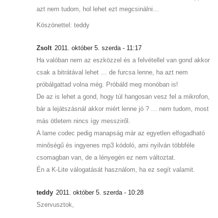
azt nem tudom, hol lehet ezt megcsinálni…
Köszönettel: teddy
Zsolt
2011. október 5. szerda - 11:17
Ha valóban nem az eszközzel és a felvétellel van gond akkor
csak a bitrátával lehet … de furcsa lenne, ha azt nem
próbálgattad volna még. Próbáld meg monóban is!
De az is lehet a gond, hogy túl hangosan vesz fel a mikrofon,
bár a lejátszásnál akkor miért lenne jó ? … nem tudom, most
más ötletem nincs így messziről.
A lame codec pedig manapság már az egyetlen elfogadható
minőségű és ingyenes mp3 kódoló, ami nyilván többféle
csomagban van, de a lényegén ez nem változtat.
Én a K-Lite válogatását használom, ha ez segít valamit.
teddy
2011. október 5. szerda - 10:28
Szervusztok,