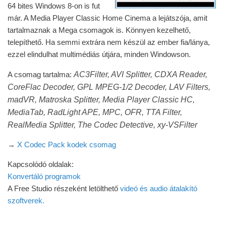
64 bites Windows 8-on is fut
már. A Media Player Classic Home Cinema a lejátszója, amit
tartalmaznak a Mega csomagok is. Könnyen kezelhető,
telepíthető. Ha semmi extrára nem készül az ember fia/lánya,
ezzel elindulhat multimédiás útjára, minden Windowson.
AC3Filter, AVI Splitter, CDXA Reader,
A csomag tartalma:
CoreFlac Decoder, GPL MPEG-1/2 Decoder, LAV Filters,
madVR, Matroska Splitter, Media Player Classic HC,
MediaTab, RadLight APE, MPC, OFR, TTA Filter,
RealMedia Splitter, The Codec Detective, xy-VSFilter
→
X Codec Pack kodek csomag
Kapcsolódó oldalak:
Konvertáló programok
A Free Studio részeként letölthető
videó és audio átalakító
szoftverek.