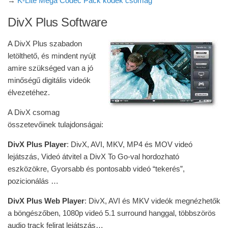
→
K-Lite Mega Codec Pack kodek csomag
DivX Plus Software
A DivX Plus szabadon
letölthető, és mindent nyújt
amire szükséged van a jó
minőségű digitális videók
élvezetéhez.
A DivX csomag
összetevőinek tulajdonságai:
DivX Plus Player
: DivX, AVI, MKV, MP4 és MOV videó
lejátszás, Videó átvitel a DivX To Go-val hordozható
eszközökre, Gyorsabb és pontosabb videó “tekerés”,
pozicionálás …
DivX Plus Web Player
: DivX, AVI és MKV videók megnézhetők
a böngészőben, 1080p videó 5.1 surround hanggal, többszörös
audio track felirat lejátszás…