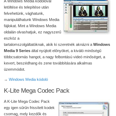
A Windows Media kódolóval
letöltése és telepítése után
felvehetünk, vághatunk,
manipulálhatunk Windows Media
fájlokat. Mint a Windows Media
oldalán olvashatjuk, ez nagyszerű
eszköz a
tartalomszolgáltatóknak, akik ki szeretnék aknázni a
Windows
Media 9 Series
által nyújtott előnyöket, a kiváló minőségű
többcsatornás hangot, a nagy felbontású videó minőséget, a
kevert, beszédhang és zene továbbítására alkalmas
üzemmódot.
→
Windows Media kódoló
K-Lite Mega Codec Pack
A K-Lite Mega Codec Pack
egy igen sűrűn frissített kodek
csomag, mely kezdők és