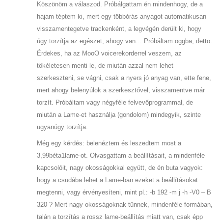
Köszönöm a válaszod. Próbálgattam én mindenhogy, de a
hajam téptem ki, mert egy többórás anyagot automatikusan
visszamentegetve trackenként, a legvégén derült ki, hogy
úgy torzítja az egészet, ahogy van… Próbáltam oggba, detto.
Érdekes, ha az MooO voicerekorderrel veszem, az
tökéletesen menti le, de miután azzal nem lehet
szerkeszteni, se vágni, csak a nyers jó anyag van, ette fene,
mert ahogy belenyúlok a szerkesztővel, visszamentve már
torzít. Próbáltam vagy négyféle felvevőprogrammal, de
miután a Lame-et használja (gondolom) mindegyik, szinte
ugyanúgy torzítja.
Még egy kérdés: belenéztem és leszedtem most a
3,99béta1lame-ot. Olvasgattam a beállításait, a mindenféle
kapcsolóit, nagy okosságokkal együtt, de én buta vagyok:
hogy a csudába lehet a Lame-ban ezeket a beállításokat
megtenni, vagy érvényesíteni, mint pl.: -b 192 -m j -h -V0 – B
320 ? Mert nagy okosságoknak tűnnek, mindenféle formában,
talán a torzítás a rossz lame-beállítás miatt van, csak épp