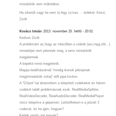
miniatűrök nem működése.
Ha sikerült vagy ha nem írj légy szíves … érdekel. Köszi,
Zsolt
Kovács István
2013. november 25. hétfő - 20:01
Kedves Zsolt.
A problémám az,hogy az intézőben a videók (avi,mpg,stb…)
miniatűrjei nem jelennek meg, a wmv miniatűrök
megjelennek.
A képeké mind megjelenik.
Mappa beállításoknál “mindig ikonok jelenjenek
meg(miniatűrök soha)” elől pipa kivéve.
A “GSpot”-tal átnézettem a telepített codekeket és három
codeket talált problémásnak ezek: RealMediaSplitter,
RealVideoDecoder, RealAudioDecoder. RealMediaPlayer
nincs telepítve a gépemen. Letörölhetem-e a jelzett 3
codecet, és ha igen, hogyan?
Kérlek segíts mit tegyek?