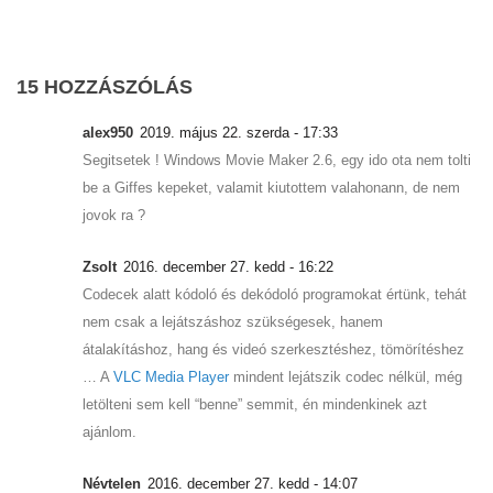
15 HOZZÁSZÓLÁS
alex950
2019. május 22. szerda - 17:33
Segitsetek ! Windows Movie Maker 2.6, egy ido ota nem tolti
be a Giffes kepeket, valamit kiutottem valahonann, de nem
jovok ra ?
Zsolt
2016. december 27. kedd - 16:22
Codecek alatt kódoló és dekódoló programokat értünk, tehát
nem csak a lejátszáshoz szükségesek, hanem
átalakításhoz, hang és videó szerkesztéshez, tömörítéshez
… A
VLC Media Player
mindent lejátszik codec nélkül, még
letölteni sem kell “benne” semmit, én mindenkinek azt
ajánlom.
Névtelen
2016. december 27. kedd - 14:07