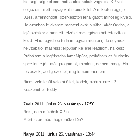
kis segítség kellene, hátha okosabbak vagytok. XP-vel
dolgozom, írott anyagokat mondok fel. A mikrofon egy jó
U1es, a felmondott, szerkesztőn lehallgatott minőség kiváló.
Ha azonban le akarom menteni akár Mp3ba, akár Oggba, a
lejátszáskor a mentett felvétel recsegősen háttértorzítani
kezd. Flac, egyébbe tudnám ugyan menteni, de egyrészt
helyzabáló, másrészt Mp3ban kellene leadnom, ha kész.
Próbáltam a legfrissebb lameMp3at, próbáltam az Audacity
spec lame-jét, más programot, mindent, de nem megy. Ha
felveszek, addig szól jól, míg le nem mentem.
Nincs véletlenül valami ötlet, kodek, akármi erre…?
Köszönettel: teddy
Zsolt
2011. június 26. vasárnap - 17:56
Nem, nem működik XP-n.
Miért szeretnéd, hogy működjön?
Narya
2011. június 26. vasárnap - 13:44