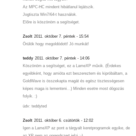
Az MPC-HC mindent hibátlanul lejátszik.
Jogtiszta Win7/64-t használok.
Előre is köszönöm a segítséget.
Zsolt
2011. október 7. péntek - 15:54
Örülök hogy megoldódott! Jó munkát!
teddy
2011. október 7. péntek - 14:06
Köszönöm a segítséget, ez a LameXP műxik. (Érdekes
egyébként, hogy amióta ezt beszereztem és kipróbáltam, a
GoldWave is összekapta magát és egész tisztességesen
képes maga is lementeni…) Minden esetre most dógozás
folyik. :)
üdv: teddyted
Zsolt
2011. október 6. csütörtök - 12:02
Igen a LameXP az pont a tárgyalt keretprogramok egyike, de
az XP nem az oprendszert jelzi :-)