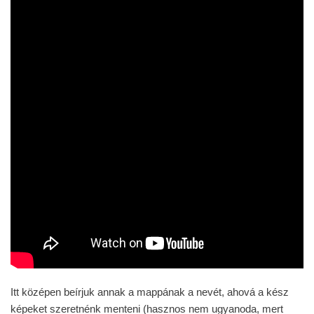
Itt középen beírjuk annak a mappának a nevét, ahová a kész
képeket szeretnénk menteni (hasznos nem ugyanoda, mert