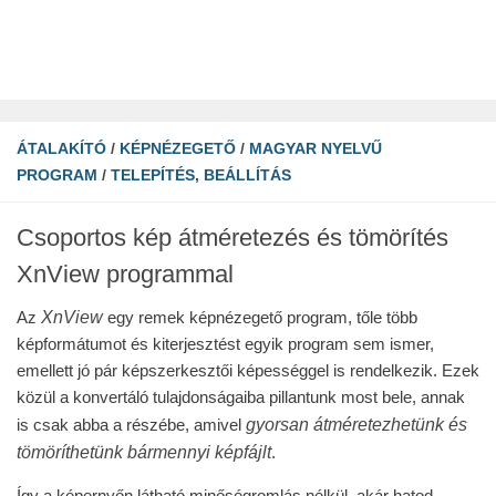
ÁTALAKÍTÓ
/
KÉPNÉZEGETŐ
/
MAGYAR NYELVŰ
PROGRAM
/
TELEPÍTÉS, BEÁLLÍTÁS
Csoportos kép átméretezés és tömörítés
XnView programmal
XnView
Az
egy remek képnézegető program, tőle több
képformátumot és kiterjesztést egyik program sem ismer,
emellett jó pár képszerkesztői képességgel is rendelkezik. Ezek
közül a konvertáló tulajdonságaiba pillantunk most bele, annak
gyorsan átméretezhetünk és
is csak abba a részébe, amivel
tömöríthetünk bármennyi képfájlt
.
Így a képernyőn látható minőségromlás nélkül, akár hatod