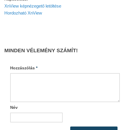
XnView képnézegető letöltése
Hordozható XnView
MINDEN VÉLEMÉNY SZÁMÍT!
Hozzászólás
*
Név