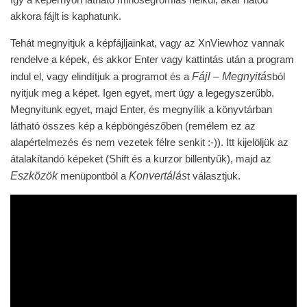
akkora fájlt is kaphatunk.
Tehát megnyitjuk a képfájljainkat, vagy az XnViewhoz vannak
rendelve a képek, és akkor Enter vagy kattintás után a program
Fájl – Megnyitás
indul el, vagy elindítjuk a programot és a
ból
nyitjuk meg a képet. Igen egyet, mert úgy a legegyszerűbb.
Megnyitunk egyet, majd Enter, és megnyílik a könyvtárban
látható összes kép a képböngészőben (remélem ez az
alapértelmezés és nem vezetek félre senkit :-)). Itt kijelöljük az
átalakítandó képeket (Shift és a kurzor billentyűk), majd az
Eszközök
Konvertálás
menüpontból a
t választjuk.