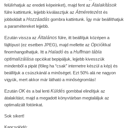
Átalakítások
felülírhatjuk az eredeti képeinket), majd fent az
Átméretezés
fülre kattintunk, lejjebb kiválasztjuk az
t és
Hozzáadás
jobboldalt a
gombra kattintunk. Így már beállíthatjuk
a paramétereket lejjebb.
Általános
Ezután vissza az
fülre, itt beállítjuk középen a
Opciók
fájltípust (ez esetben JPEG), majd mellette az
kal
Haladó
Huffman tábla
finomhangolhatjuk. Itt a
és a
optimalizálása
opciókat bepipáljuk, lejjebb kivesszük
mindenből a pipát (főleg ha “csak” internetre készül a kép) és
beállítjuk a csúszkánál a minőséget. Ezt 50% alá ne nagyon
vigyük, mert akkor már látható a minőségromlás!
OK
Küldés
Ezután
és a bal lenti
gombbal elindítjuk az
átalakítást, majd a megadott könyvtárban megtaláljuk az
optimalizált fotóinkat.
Sok sikert!
Kapcsolódó: