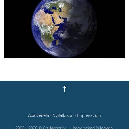
↑
Adatvédelmi Nyilatkozat
-
Impresszum
2003 - 2026 © Csillagpor.hu ... hogy neked jó legyen!