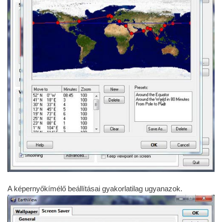
A képernyőkímélő beállításai gyakorlatilag ugyanazok.