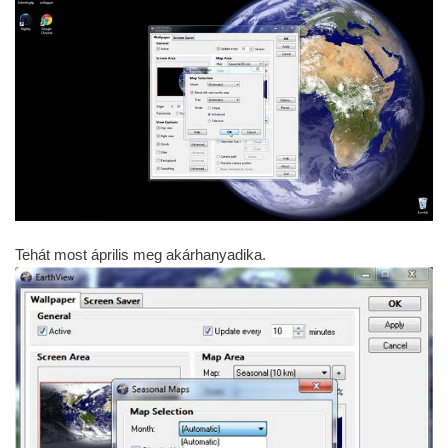
Tehát most április meg akárhanyadika.