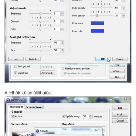
A felhők külön állíthatók.