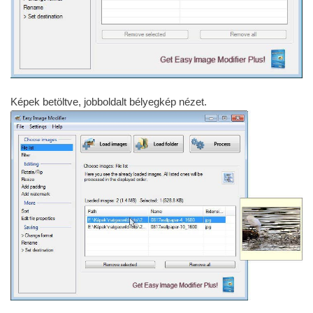
Képek betöltve, jobboldalt bélyegkép nézet.