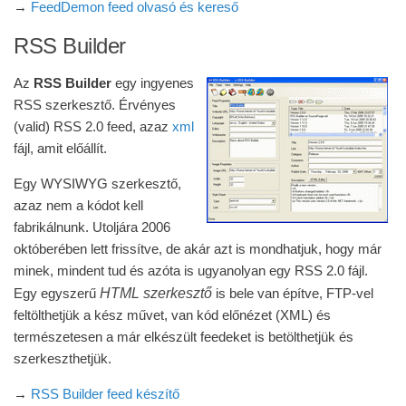
→
FeedDemon feed olvasó és kereső
RSS Builder
Az
RSS Builder
egy ingyenes
RSS szerkesztő. Érvényes
(valid) RSS 2.0 feed, azaz
xml
fájl, amit előállít.
Egy WYSIWYG szerkesztő,
azaz nem a kódot kell
fabrikálnunk. Utoljára 2006
októberében lett frissítve, de akár azt is mondhatjuk, hogy már
minek, mindent tud és azóta is ugyanolyan egy RSS 2.0 fájl.
HTML szerkesztő
Egy egyszerű
is bele van építve, FTP-vel
feltölthetjük a kész művet, van kód előnézet (XML) és
természetesen a már elkészült feedeket is betölthetjük és
szerkeszthetjük.
→
RSS Builder feed készítő