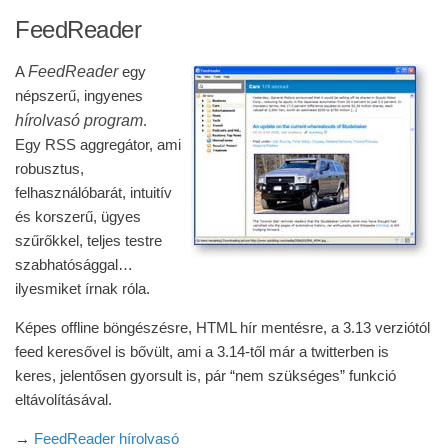
FeedReader
FeedReader
A
egy
népszerű, ingyenes
hírolvasó program
.
Egy RSS aggregátor, ami
robusztus,
felhasználóbarát, intuitív
és korszerű, ügyes
szűrőkkel, teljes testre
szabhatósággal…
ilyesmiket írnak róla.
Képes offline böngészésre, HTML hír mentésre, a 3.13 verziótól
feed keresővel is bővült, ami a 3.14-től már a twitterben is
keres, jelentősen gyorsult is, pár “nem szükséges” funkció
eltávolításával.
→
FeedReader hírolvasó