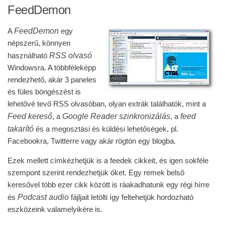
FeedDemon
FeedDemon
A
egy
népszerű, könnyen
RSS olvasó
használható
Windowsra. A többféleképp
rendezhető, akár 3 paneles
és füles böngészést is
lehetővé tevő RSS olvasóban, olyan extrák találhatók, mint a
Feed kereső
Google Reader szinkronizálás
feed
, a
, a
takarító
és a megosztási és küldési lehetőségek, pl.
Facebookra, Twitterre vagy akár rögtön egy blogba.
Ezek mellett címkézhetjük is a feedek cikkeit, és igen sokféle
szempont szerint rendezhetjük őket. Egy remek belső
keresővel több ezer cikk között is ráakadhatunk egy régi hírre
Podcast audio
és
fájljait letölti így feltehetjük hordozható
eszközeink valamelyikére is.