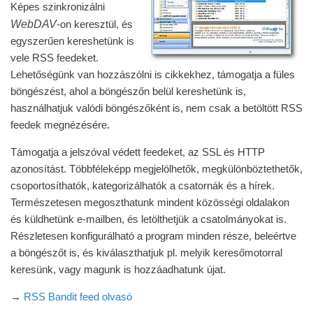
Képes szinkronizálni
WebDAV
-on keresztül, és
egyszerűen kereshetünk is
vele RSS feedeket.
Lehetőségünk van hozzászólni is cikkekhez, támogatja a füles
böngészést, ahol a böngészőn belül kereshetünk is,
használhatjuk valódi böngészőként is, nem csak a betöltött RSS
feedek megnézésére.
Támogatja a jelszóval védett feedeket, az SSL és HTTP
azonosítást. Többféleképp megjelölhetők, megkülönböztethetők,
csoportosíthatók, kategorizálhatók a csatornák és a hírek.
Természetesen megoszthatunk mindent közösségi oldalakon
és küldhetünk e-mailben, és letölthetjük a csatolmányokat is.
Részletesen konfigurálható a program minden része, beleértve
a böngészőt is, és kiválaszthatjuk pl. melyik keresőmotorral
keresünk, vagy magunk is hozzáadhatunk újat.
→
RSS Bandit feed olvasó