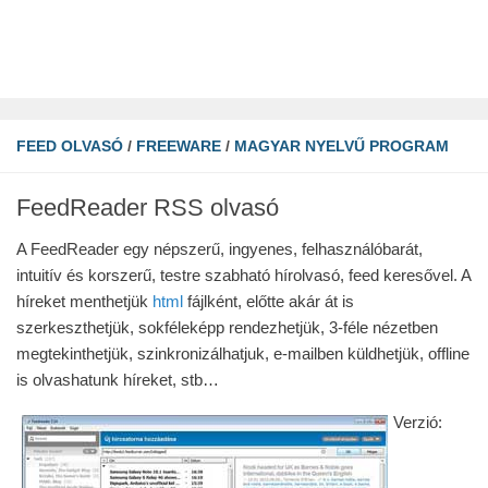
FEED OLVASÓ
/
FREEWARE
/
MAGYAR NYELVŰ PROGRAM
FeedReader RSS olvasó
A FeedReader egy népszerű, ingyenes, felhasználóbarát,
intuitív és korszerű, testre szabható hírolvasó, feed keresővel. A
híreket menthetjük
html
fájlként, előtte akár át is
szerkeszthetjük, sokféleképp rendezhetjük, 3-féle nézetben
megtekinthetjük, szinkronizálhatjuk, e-mailben küldhetjük, offline
is olvashatunk híreket, stb…
Verzió: