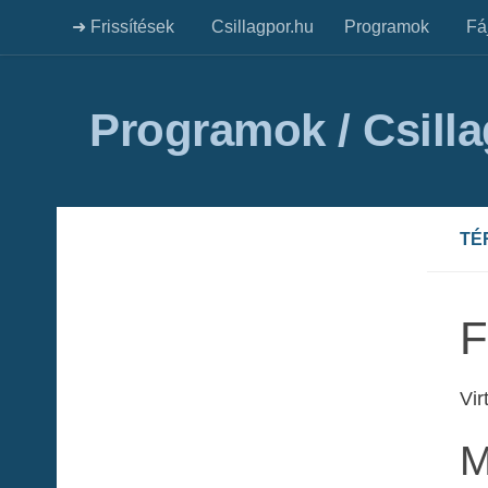
➜ Frissítések
Csillagpor.hu
Programok
Fá
Programok / Csill
TÉ
F
Vir
M