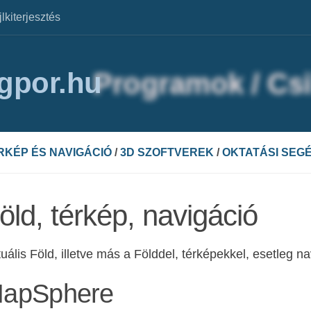
jlkiterjesztés
agpor.hu
RKÉP ÉS NAVIGÁCIÓ
/
3D SZOFTVEREK
/
OKTATÁSI SEG
öld, térkép, navigáció
tuális Föld, illetve más a Földdel, térképekkel, esetleg n
apSphere