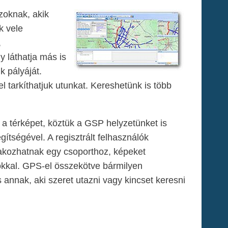
zoknak, akik
k vele
,
 láthatja más is
k pályáját.
 tarkíthatjuk utunkat. Kereshetünk is több
a térképet, köztük a GSP helyzetünket is
ítségével. A regisztrált felhasználók
lakozhatnak egy csoporthoz, képeket
ókkal. GPS-el összekötve bármilyen
s annak, aki szeret utazni vagy kincset keresni