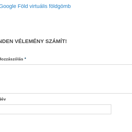
Google Föld virtuális földgömb
NDEN VÉLEMÉNY SZÁMÍT!
Hozzászólás
*
Név