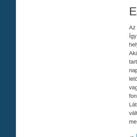
E
Az
Így
hel
Aká
tar
nap
let
vag
fon
Lát
vál
meg
→