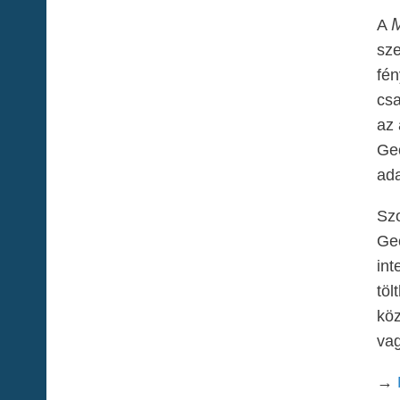
A
sze
fén
csa
az 
Geo
ada
Szo
Geo
int
töl
köz
vag
→