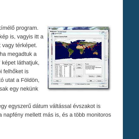
kímélő program.
p is, vagyis itt a
 vagy térképet.
és ha megadtuk a
 képet láthatjuk,
i felhőket is
ó utat a Földön,
csak egy nekünk
t egy egyszerű dátum váltással évszakot is
a napfény mellett más is, és a több monitoros