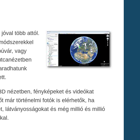
óval több attól.
e módszerekkel
búvár, vagy
 utcanézetben
aradhatunk
tt.
 3D nézetben, fényképeket és videókat
már történelmi fotók is elérhetők, ha
t, látványosságokat és még millió és millió
kal.