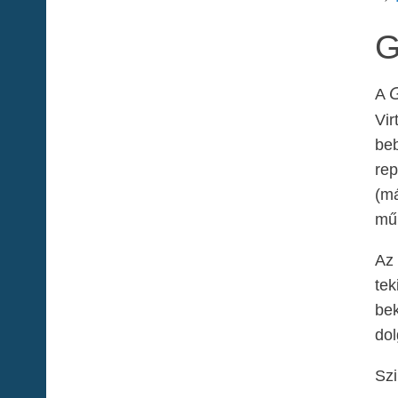
G
G
A
Vir
beb
rep
(má
műh
Az 
tek
bek
dol
Szi