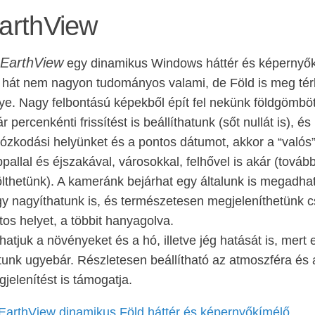
arthView
EarthView
egy dinamikus Windows háttér és képernyő
 hát nem nagyon tudományos valami, de Föld is meg térké
ye. Nagy felbontású képekből épít fel nekünk földgömböt
r percenkénti frissítést is beállíthatunk (sőt nullát is), 
tózkodási helyünket és a pontos dátumot, akkor a “valós”
pallal és éjszakával, városokkal, felhővel is akár (tovább
ölthetünk). A kameránk bejárhat egy általunk is megadhat
y nagyíthatunk is, és természetesen megjeleníthetünk 
tos helyet, a többit hanyagolva.
hatjuk a növényeket és a hó, illetve jég hatását is, mer
tunk ugyebár. Részletesen beállítható az atmoszféra és 
jelenítést is támogatja.
EarthView dinamikus Föld háttér és képernyőkímélő