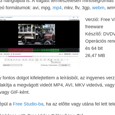
 hangfájlba is. A vágást természetesen minőségromlás 
eó formátumok: avi, mpg,
mp4
, mkv, flv, 3gp,
webm
, wm
Verzió: Free V
freeware
Készítő: DVDV
Operációs ren
és 64 bit
26,47 MB
 fontos dolgot kifelejtettem a leírásból, az ingyenes ver
lakítja a megvágott videót MP4, AVI, MKV videóvá, vagy
 vagy GIF-ként.
épül a
Free Studio-ba
, ha az előtte vagy utána fel lett 