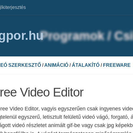
jlkiterjesztés
agpor.hu
DEÓ SZERKESZTŐ
/
ANIMÁCIÓ
/
ÁTALAKÍTÓ
/
FREEWARE
ree Video Editor
ree Video Editor, vagyis egyszerűen csak ingyenes vide
telenül egyszerű, letisztult felületű videó vágó, forgató
ágott videó részletet animált gif-be vagy csak jpg képek