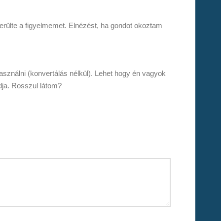
lkerülte a figyelmemet. Elnézést, ha gondot okoztam
asználni (konvertálás nélkül). Lehet hogy én vagyok
udja. Rosszul látom?