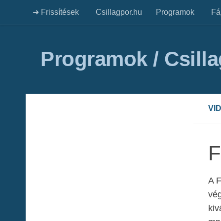
➜ Frissítések
Csillagpor.hu
Programok
Fá
Programok / Csill
VI
F
A F
vég
kiv