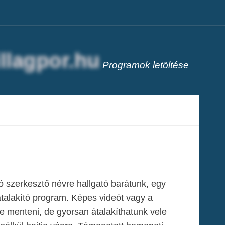
Programok letöltése
ó szerkesztő névre hallgató barátunk, egy
, átalakító program. Képes videót vagy a
be menteni, de gyorsan átalakíthatunk vele