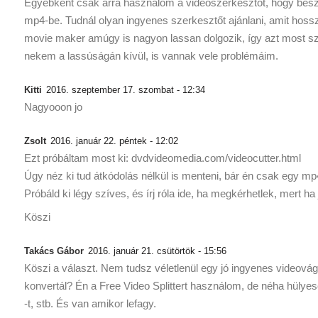
Egyébként csak arra használom a videószerkesztőt, hogy beszú
mp4-be. Tudnál olyan ingyenes szerkesztőt ajánlani, amit hoss
movie maker amúgy is nagyon lassan dolgozik, így azt most s
nekem a lassúságán kívül, is vannak vele problémáim.
Kitti
2016. szeptember 17. szombat - 12:34
Nagyooon jo
Zsolt
2016. január 22. péntek - 12:02
Ezt próbáltam most ki: dvdvideomedia.com/videocutter.html
Úgy néz ki tud átkódolás nélkül is menteni, bár én csak egy m
Próbáld ki légy szíves, és írj róla ide, ha megkérhetlek, mert ha 
Köszi
Takács Gábor
2016. január 21. csütörtök - 15:56
Köszi a választ. Nem tudsz véletlenül egy jó ingyenes videová
konvertál? Én a Free Video Splittert használom, de néha hülyes
-t, stb. És van amikor lefagy.