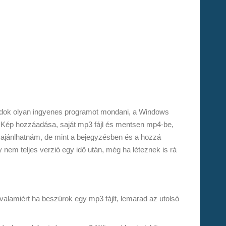
dok olyan ingyenes programot mondani, a Windows
. Kép hozzáadása, saját mp3 fájl és mentsen mp4-be,
 ajánlhatnám, de mint a bejegyzésben és a hozzá
y nem teljes verzió egy idő után, még ha léteznek is rá
alamiért ha beszúrok egy mp3 fájlt, lemarad az utolsó