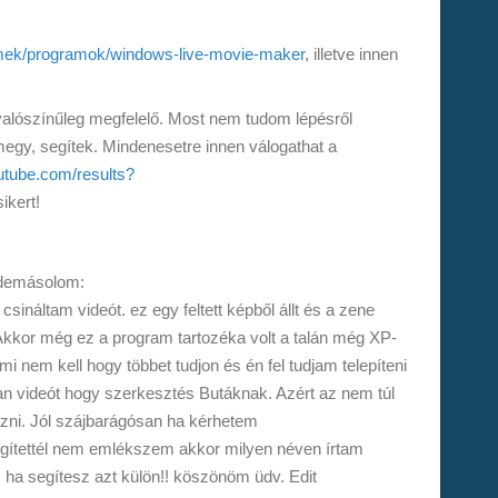
emek/programok/windows-live-movie-maker
, illetve innen
 valószínűleg megfelelő. Most nem tudom lépésről
 megy, segítek. Mindenesetre innen válogathat a
utube.com/results?
ikert!
idemásolom:
ináltam videót. ez egy feltett képből állt és a zene
Akkor még ez a program tartozéka volt a talán még XP-
nem kell hogy többet tudjon és én fel tudjam telepíteni
yan videót hogy szerkesztés Butáknak. Azért az nem túl
gyázni. Jól szájbarágósan ha kérhetem
egítettél nem emlékszem akkor milyen néven írtam
ha segítesz azt külön!! köszönöm üdv. Edit