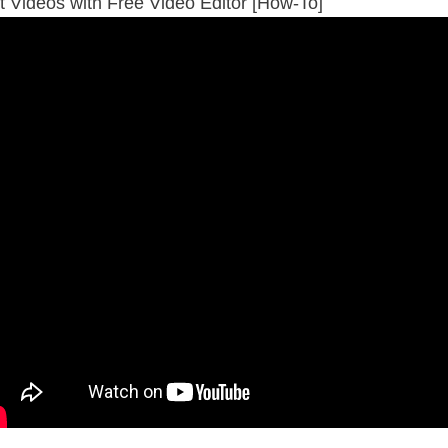
t Videos with Free Video Editor [How-To]