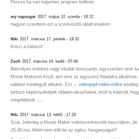
Persze ha van ingyenes program kellene.
ary napsugar
2017. május 10. szerda - 18:32
nagyon szeretem ezt a szerkesztő oldalt imadom
Niki
2017. március 17. péntek - 19:32
Köszi a választ!
Zsolt
2017. március 14. kedd - 07:06
Bármilyen érdekes vagy inkább bosszantó, egyszerűen nem tu
Movie Makeren kívül, ami erre az egyszerű feladatra alkalmas
valahol mindegyik elbukik. Ezt →
videopad-video-editor
esetleg
tartozó képernyőképek oldalon olvashatod, erről is kiderült, hog
megoldások ….
Niki
2017. március 13. hétfő - 17:20
Szia. Jelenleg a Movie Maker videószerkesztőt használom, de v
25-30 mp. Miért nem tölti be az egész hanganyagot?