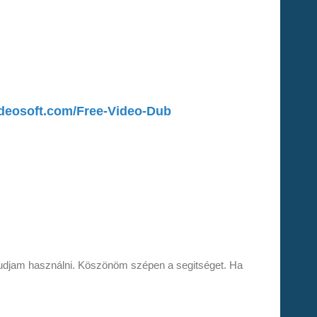
deosoft.com/Free-Video-Dub
y tudjam használni. Köszönöm szépen a segitséget. Ha