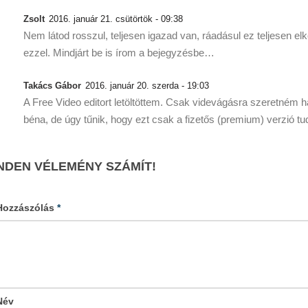
Zsolt
2016. január 21. csütörtök - 09:38
Nem látod rosszul, teljesen igazad van, ráadásul ez teljesen e
ezzel. Mindjárt be is írom a bejegyzésbe…
Takács Gábor
2016. január 20. szerda - 19:03
A Free Video editort letöltöttem. Csak videvágásra szeretném h
béna, de úgy tűnik, hogy ezt csak a fizetős (premium) verzió t
NDEN VÉLEMÉNY SZÁMÍT!
Hozzászólás
*
Név