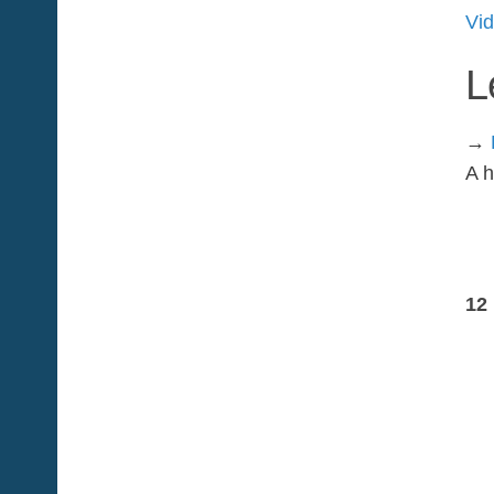
Vid
L
→
A h
12