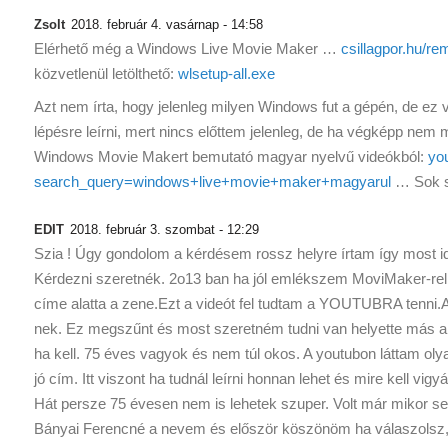
Zsolt
2018. február 4. vasárnap - 14:58
Elérhető még a Windows Live Movie Maker …
csillagpor.hu/r
közvetlenül letölthető:
wlsetup-all.exe
Azt nem írta, hogy jelenleg milyen Windows fut a gépén, de ez
lépésre leírni, mert nincs előttem jelenleg, de ha végképp nem
Windows Movie Makert bemutató magyar nyelvű videókból:
yo
search_query=windows+live+movie+maker+magyarul
… Sok s
EDIT
2018. február 3. szombat - 12:29
Szia ! Úgy gondolom a kérdésem rossz helyre írtam így most 
Kérdezni szeretnék. 2o13 ban ha jól emlékszem MoviMaker-rel cs
címe alatta a zene.Ezt a videót fel tudtam a YOUTUBRA tenni.
nek. Ez megszűnt és most szeretném tudni van helyette más ami 
ha kell. 75 éves vagyok és nem túl okos. A youtubon láttam ol
jó cím. Itt viszont ha tudnál leírni honnan lehet és mire kell vi
Hát persze 75 évesen nem is lehetek szuper. Volt már mikor s
Bányai Ferencné a nevem és először köszönöm ha válaszolsz, 