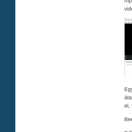
mp3
vid
Egy
áta
el,
Be