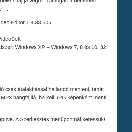
nélkül hajtja végre. Támogatott bemeneti
v …
ideo Editor 1.4.33.505
ideoSoft
dszer: Windows XP – Windows 7, 8 és 10, 32
zió csak átalakítással hajlandó menteni, tehát
 MP3 hangfájllá, ha kell JPG képenként menti
telepítve. A Szerkesztés menüpontnál keressük!