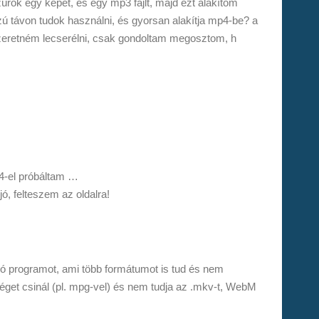
rok egy képet, és egy mp3 fájlt, majd ezt alakítom
zú távon tudok használni, és gyorsan alakítja mp4-be? a
zeretném lecserélni, csak gondoltam megosztom, h
p4-el próbáltam …
jó, felteszem az oldalra!
gó programot, ami több formátumot is tud és nem
éget csinál (pl. mpg-vel) és nem tudja az .mkv-t, WebM