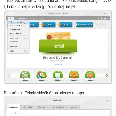
Telepítve, elindult … hozzáadhatunk képet, videót, hangot, DVD-
t, beilleszthetjük videó (pl. YouTube) linkjét.
Beállítások: Felnőtt videók és ideiglenes mappa.