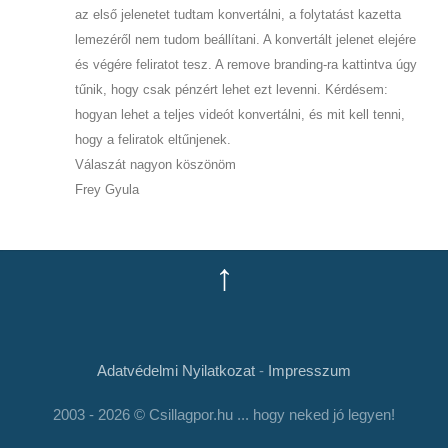
az első jelenetet tudtam konvertálni, a folytatást kazetta
lemezéről nem tudom beállítani. A konvertált jelenet elejére
és végére feliratot tesz. A remove branding-ra kattintva úgy
tűnik, hogy csak pénzért lehet ezt levenni. Kérdésem:
hogyan lehet a teljes videót konvertálni, és mit kell tenni,
hogy a feliratok eltűnjenek.
Válaszát nagyon köszönöm
Frey Gyula
↑
Adatvédelmi Nyilatkozat
-
Impresszum
2003 - 2026 © Csillagpor.hu ... hogy neked jó legyen!