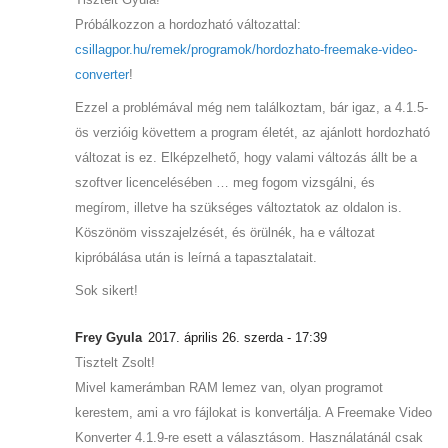
Próbálkozzon a hordozható változattal:
csillagpor.hu/remek/programok/hordozhato-freemake-video-
converter
!
Ezzel a problémával még nem találkoztam, bár igaz, a 4.1.5-
ös verzióig követtem a program életét, az ajánlott hordozható
változat is ez. Elképzelhető, hogy valami változás állt be a
szoftver licencelésében … meg fogom vizsgálni, és
megírom, illetve ha szükséges változtatok az oldalon is.
Köszönöm visszajelzését, és örülnék, ha e változat
kipróbálása után is leírná a tapasztalatait.
Sok sikert!
Frey Gyula
2017. április 26. szerda - 17:39
Tisztelt Zsolt!
Mivel kamerámban RAM lemez van, olyan programot
kerestem, ami a vro fájlokat is konvertálja. A Freemake Video
Konverter 4.1.9-re esett a választásom. Használatánál csak