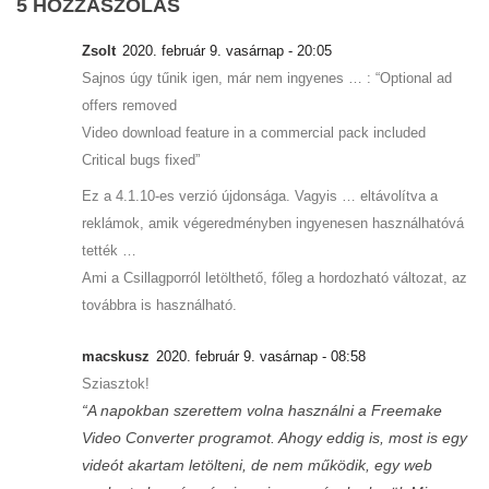
5 HOZZÁSZÓLÁS
Zsolt
2020. február 9. vasárnap - 20:05
Sajnos úgy tűnik igen, már nem ingyenes … : “Optional ad
offers removed
Video download feature in a commercial pack included
Critical bugs fixed”
Ez a 4.1.10-es verzió újdonsága. Vagyis … eltávolítva a
reklámok, amik végeredményben ingyenesen használhatóvá
tették …
Ami a Csillagporról letölthető, főleg a hordozható változat, az
továbbra is használható.
macskusz
2020. február 9. vasárnap - 08:58
Sziasztok!
“A napokban szerettem volna használni a Freemake
Video Converter programot. Ahogy eddig is, most is egy
videót akartam letölteni, de nem működik, egy web