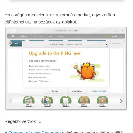
Ha a végén megjelenik ez a koronás medve, egyszerűen
eltüntethetjük, ha bezárjuk az ablakot.
Régebbi verziók …
A Freemake Video Converter
videó oda-vissza alakító, letöltő,