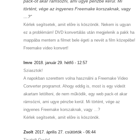
pack-ot akar rámsózni, ami ugye pénzbe kerül. Mi
történt, vége az ingyenes Freemake korszaknak, vagy
…?”
Kérlek segítsetek, amit előre is köszönök. Nekem is ugyan
ez a problémám! DVD konvertálás után megjelenik a pakk ha
mappába mentem a filmet bele égeti a nevét a film közepébe!
Freemake video konvert!
Imre
2018. január 29. hétfő - 12:57
Sziasztok!
A napokban szerettem volna használni a Freemake Video
Converter programot. Ahogy eddig is, most is egy videót
akartam letölteni, de nem működik, egy web pack-ot akar
rámsózni, ami ugye pénzbe kerül. Mi történt, vége az
ingyenes Freemake korszaknak, vagy …?
Kérlek segítsetek, amit előre is köszönök.
Zsolt
2017. április 27. csütörtök - 06:44
Tisztelt Gyula!