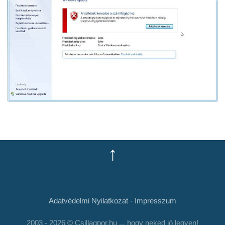
↑
Adatvédelmi Nyilatkozat
-
Impresszum
2003 - 2026 © Csillagpor.hu ... hogy neked jó legyen!