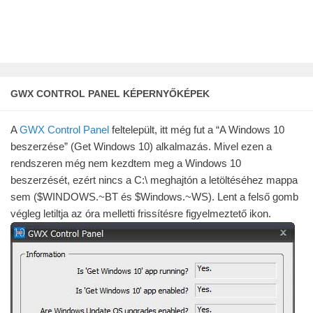
GWX CONTROL PANEL KÉPERNYŐKÉPEK
A
GWX Control Panel
feltelepült, itt még fut a “A Windows 10
beszerzése” (Get Windows 10) alkalmazás. Mivel ezen a
rendszeren még nem kezdtem meg a Windows 10
beszerzését, ezért nincs a C:\ meghajtón a letöltéséhez mappa
sem ($WINDOWS.~BT és $Windows.~WS). Lent a felső gomb
végleg letiltja az óra melletti frissítésre figyelmeztető ikon.