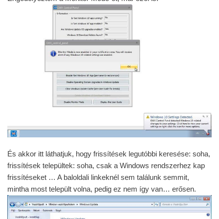
És akkor itt láthatjuk, hogy frissítések legutóbbi keresése: soha,
frissítések települtek: soha, csak a Windows rendszerhez kap
frissítéseket … A baloldali linkeknél sem találunk semmit,
mintha most települt volna, pedig ez nem így van… erősen.