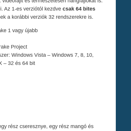
ideófájlt és természetesen hangfájlokat is.
ni. Az 1-es verziótól kezdve
csak 64 bites
ek a korábbi verziók 32 rendszerekre is.
ake 1 vagy újabb
ake Project
zer: Windows Vista – Windows 7, 8, 10,
 – 32 és 64 bit
, egy rész cseresznye, egy rész mangó és