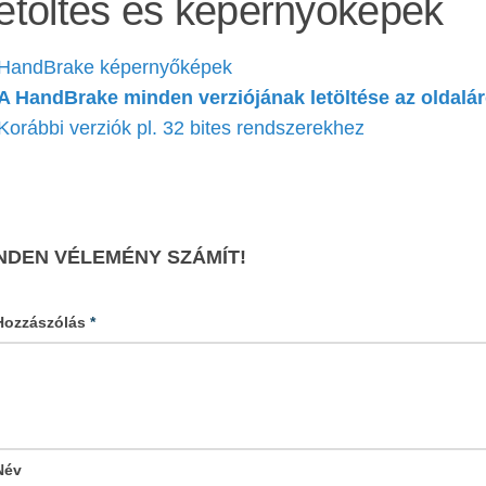
etöltés és képernyőképek
HandBrake képernyőképek
A HandBrake minden verziójának letöltése az oldalár
Korábbi verziók pl. 32 bites rendszerekhez
NDEN VÉLEMÉNY SZÁMÍT!
Hozzászólás
*
Név