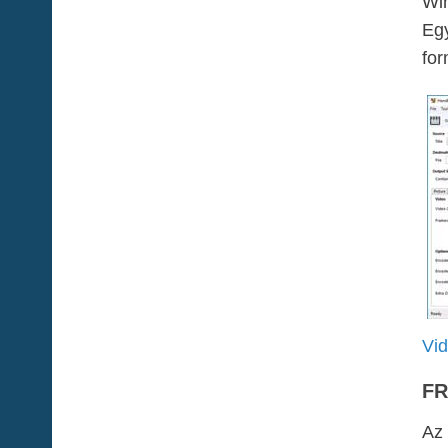
Win
Egy
for
Vid
FR
Az 