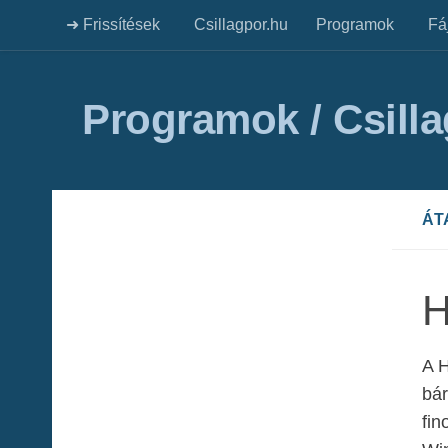
➜ Frissítések
Csillagpor.hu
Programok
Fá
Programok / Csill
ÁT
H
A H
bár
fin