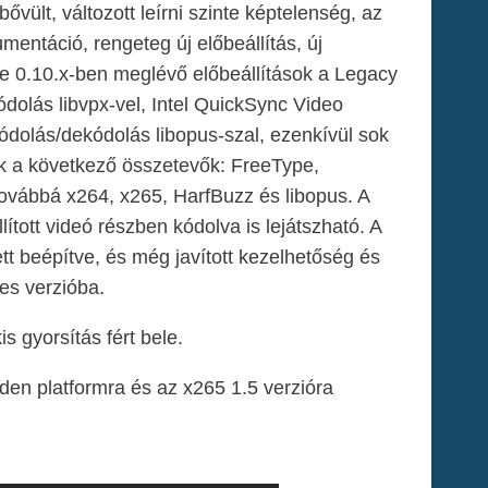
ült, változott leírni szinte képtelenség, az
entáció, rengeteg új előbeállítás, új
e 0.10.x-ben meglévő előbeállítások a Legacy
ódolás libvpx-vel, Intel QuickSync Video
dolás/dekódolás libopus-szal, ezenkívül sok
ltek a következő összetevők: FreeType,
px továbbá x264, x265, HarfBuzz és libopus. A
tott videó részben kódolva is lejátszható. A
ett beépítve, és még javított kezelhetőség és
yes verzióba.
s gyorsítás fért bele.
den platformra és az x265 1.5 verzióra