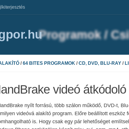
jlkiterjesztés
agpor.hu
ALAKÍTÓ
/
64 BITES PROGRAMOK
/
CD, DVD, BLU-RAY
/
L
andBrake videó átkódoló
andBrake nyílt forrású, több szálon működő, DVD-t, Blu-
milyen videóvá alakító program. Előre beállított eszköz
omhangolható is. Hogy csak egy pár lehetőséget említsek