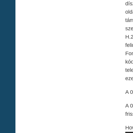
dís
old
tám
sze
H.2
fel
Fon
kód
tel
eze
A 0
A 0
fri
Ho