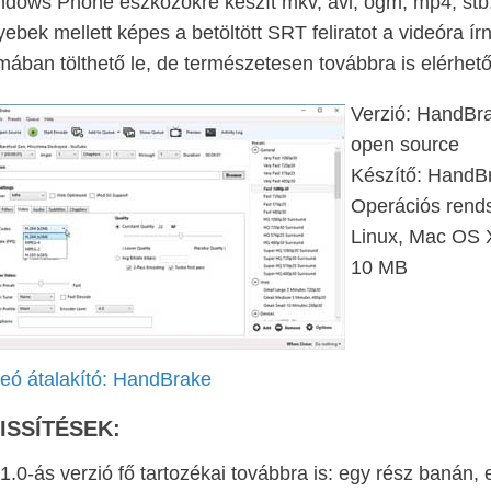
dows Phone eszközökre készít mkv, avi, ogm, mp4, stb. v
ebek mellett képes a betöltött SRT feliratot a videóra ír
mában tölthető le, de természetesen továbbra is elérhető
Verzió: HandBr
open source
Készítő: HandBr
Operációs rends
Linux, Mac OS X
10 MB
eó átalakító: HandBrake
ISSÍTÉSEK:
1.0-ás verzió fő tartozékai továbbra is: egy rész banán