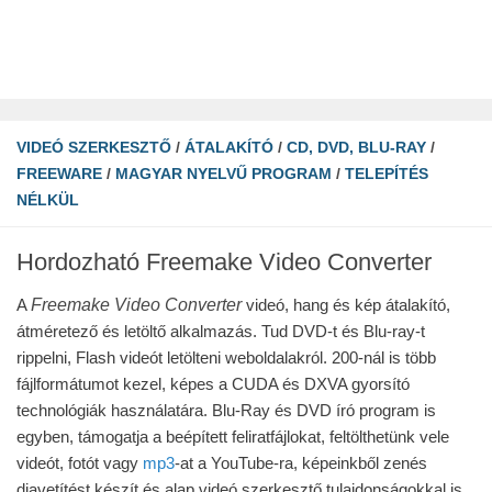
VIDEÓ SZERKESZTŐ
/
ÁTALAKÍTÓ
/
CD, DVD, BLU-RAY
/
FREEWARE
/
MAGYAR NYELVŰ PROGRAM
/
TELEPÍTÉS
NÉLKÜL
Hordozható Freemake Video Converter
Freemake Video Converter
A
videó, hang és kép átalakító,
átméretező és letöltő alkalmazás. Tud DVD-t és Blu-ray-t
rippelni, Flash videót letölteni weboldalakról. 200-nál is több
fájlformátumot kezel, képes a CUDA és DXVA gyorsító
technológiák használatára. Blu-Ray és DVD író program is
egyben, támogatja a beépített feliratfájlokat, feltölthetünk vele
videót, fotót vagy
mp3
-at a YouTube-ra, képeinkből zenés
diavetítést készít és alap videó szerkesztő tulajdonságokkal is