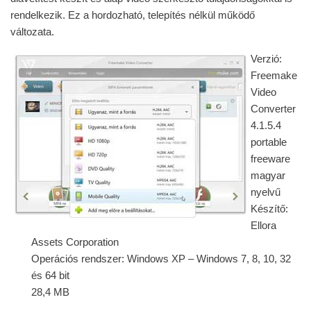
rendelkezik. Ez a hordozható, telepítés nélkül működő
változata.
Verzió:
Freemake
Video
Converter
4.1.5.4
portable
freeware
magyar
nyelvű
Készítő:
Ellora
Assets Corporation
Operációs rendszer: Windows XP – Windows 7, 8, 10, 32
és 64 bit
28,4 MB