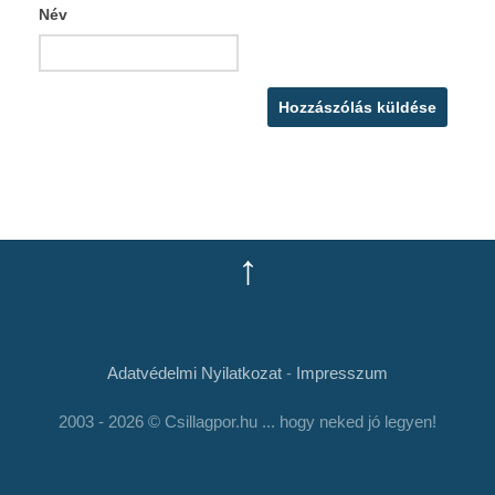
Név
↑
Adatvédelmi Nyilatkozat
-
Impresszum
2003 - 2026 © Csillagpor.hu ... hogy neked jó legyen!