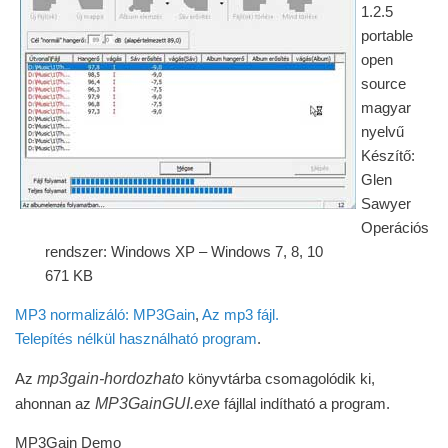
1.2.5
portable
open
source
magyar
nyelvű
Készítő:
Glen
Sawyer
Operációs
rendszer: Windows XP – Windows 7, 8, 10
671 KB
MP3 normalizáló: MP3Gain
,
Az mp3 fájl.
Telepítés nélkül használható program
.
mp3gain-hordozhato
Az
könyvtárba csomagolódik ki,
MP3GainGUI.exe
ahonnan az
fájllal indítható a program.
MP3Gain Demo