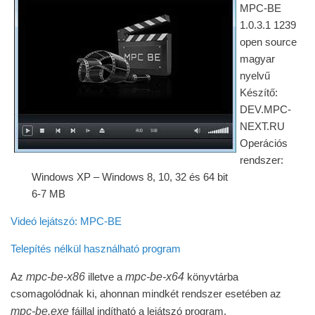
MPC-BE
1.0.3.1 1239
open source
magyar
nyelvű
Készítő:
DEV.MPC-
NEXT.RU
Operációs
rendszer:
Windows XP – Windows 8, 10, 32 és 64 bit
6-7 MB
Videó lejátszó: MPC-BE
Telepítés nélkül használható program
mpc-be-x86
mpc-be-x64
Az
illetve a
könyvtárba
csomagolódnak ki, ahonnan mindkét rendszer esetében az
mpc-be.exe
fájllal indítható a lejátszó program.