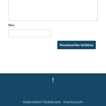
Név
↑
Adatvédelmi Nyilatkozat
-
Impresszum