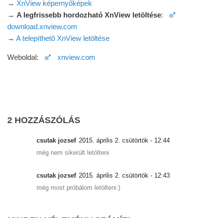
→
XnView képernyőképek
→
A legfrissebb hordozható XnView letöltése
:
🜝
download.xnview.com
→
A telepíthető XnView letöltése
Weboldal:
🜝 xnview.com
2 HOZZÁSZÓLÁS
csutak jozsef
2015. április 2. csütörtök - 12:44
még nem sikerült letölteni
csutak jozsef
2015. április 2. csütörtök - 12:43
még most próbálom letölteni:)