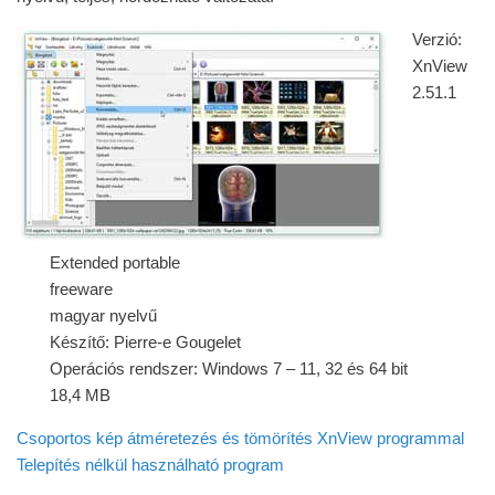
Verzió:
XnView
2.51.1
Extended portable
freeware
magyar nyelvű
Készítő: Pierre-e Gougelet
Operációs rendszer: Windows 7 – 11, 32 és 64 bit
18,4 MB
Csoportos kép átméretezés és tömörítés XnView programmal
Telepítés nélkül használható program