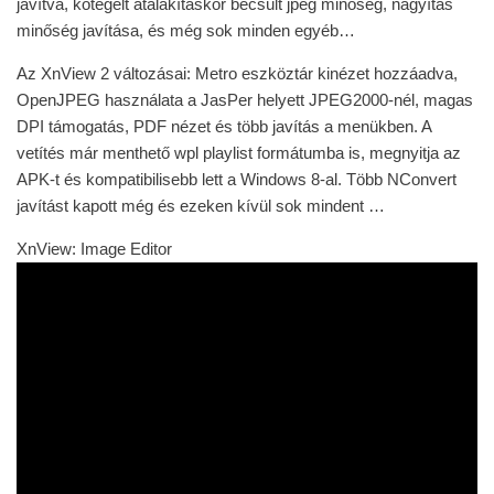
javítva, kötegelt átalakításkor becsült jpeg minőség, nagyítás
minőség javítása, és még sok minden egyéb…
Az XnView 2 változásai: Metro eszköztár kinézet hozzáadva,
OpenJPEG használata a JasPer helyett JPEG2000-nél, magas
DPI támogatás, PDF nézet és több javítás a menükben. A
vetítés már menthető wpl playlist formátumba is, megnyitja az
APK-t és kompatibilisebb lett a Windows 8-al. Több NConvert
javítást kapott még és ezeken kívül sok mindent …
XnView: Image Editor