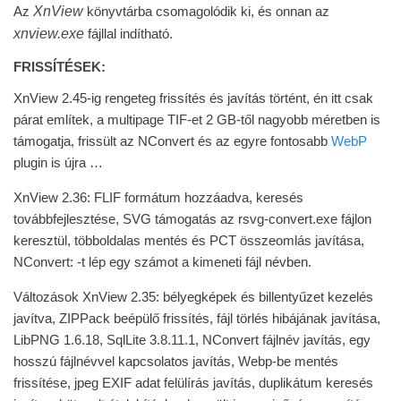
XnView
Az
könyvtárba csomagolódik ki, és onnan az
xnview.exe
fájllal indítható.
FRISSÍTÉSEK:
XnView 2.45-ig rengeteg frissítés és javítás történt, én itt csak
párat említek, a multipage TIF-et 2 GB-től nagyobb méretben is
támogatja, frissült az NConvert és az egyre fontosabb
WebP
plugin is újra …
XnView 2.36: FLIF formátum hozzáadva, keresés
továbbfejlesztése, SVG támogatás az rsvg-convert.exe fájlon
keresztül, többoldalas mentés és PCT összeomlás javítása,
NConvert: -t lép egy számot a kimeneti fájl névben.
Változások XnView 2.35: bélyegképek és billentyűzet kezelés
javítva, ZIPPack beépülő frissítés, fájl törlés hibájának javítása,
LibPNG 1.6.18, SqlLite 3.8.11.1, NConvert fájlnév javítás, egy
hosszú fájlnévvel kapcsolatos javítás, Webp-be mentés
frissítése, jpeg EXIF adat felülírás javítás, duplikátum keresés