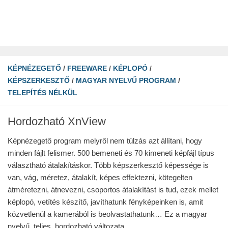
KÉPNÉZEGETŐ
/
FREEWARE
/
KÉPLOPÓ
/
KÉPSZERKESZTŐ
/
MAGYAR NYELVŰ PROGRAM
/
TELEPÍTÉS NÉLKÜL
Hordozható XnView
Képnézegető program melyről nem túlzás azt állítani, hogy
minden fájlt felismer. 500 bemeneti és 70 kimeneti képfájl típus
választható átalakításkor. Több képszerkesztő képessége is
van, vág, méretez, átalakít, képes effektezni, kötegelten
átméretezni, átnevezni, csoportos átalakítást is tud, ezek mellet
képlopó, vetítés készítő, javíthatunk fényképeinken is, amit
közvetlenül a kamerából is beolvastathatunk… Ez a magyar
nyelvű, teljes, hordozható változata.