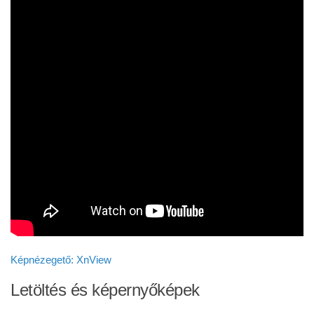
Képnézegető: XnView
Letöltés és képernyőképek