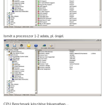
Ismét a processzor 1-2 adata, pl. órajel.
CPU Benchmark készítése folyamatban…