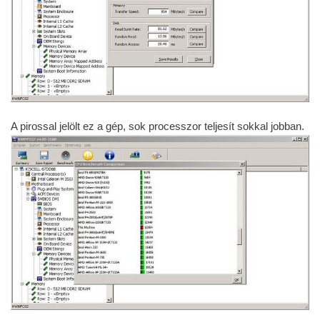
A pirossal jelölt ez a gép, sok processzor teljesít sokkal jobban.