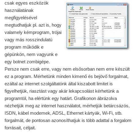
csak egyes eszközök
használatának
megfigyelésével
megtudhatjuk pl. azt is, hogy
valamely kémprogram, trójai
vagy más rosszindulatú
program működik e
gépünkön, nem vagyunk e
egy botnet zombigépe.
Persze nem csak erre, vagy nem elsősorban nem erre készült
ez a program. Mérhetünk minden kimenő és bejövő forgalmat,
ezáltal az internet szolgáltatónk által kiszabott limitet is
figyelhetjük, riasztást vagy akár lekapcsolást kérhetünk a
programtól, ha elértünk egy határt. Grafikonon ábrázolva
nézhetjük meg az internet használatot, mérhetjük betárcsázós,
ISDN, kábel modemek, ADSL, Ethernet kártyák, Wi-Fi, stb.
forgalmát, de pontosan azonosíthatjuk is több adattal a forgalom
forrásait, céljait.