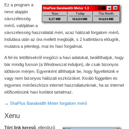
Ez a program a
neve alapján
sávszélesség
mérő, valójában a
sávszélesség használatát méri, azaz hálózati forgalom mérő.
Indulása után az óra mellett megbújik, s 2 kattintásra előugrik,
mutatva a jelenlegi, mai és havi forgalmat.
A fel és letöltésekről megőrzi a havi adatokat, beállíthatjuk, hogy
bár mindig fusson (a Windowszal induljon), de csak bizonyos
időtávon mérjen. Egyenként állíthatjuk be, hogy figyeltetünk e
vagy nem bizonyos hálózati eszközöket. Kiváló független és
ingyenes mérőeszköze internet használatunknak, ha az internet
előfizetésünk havi korlátot tartalmaz.
→
ShaPlus Bandwidth Meter forgalom mérő
Xenu
Tört link kereső
, ellenőrző