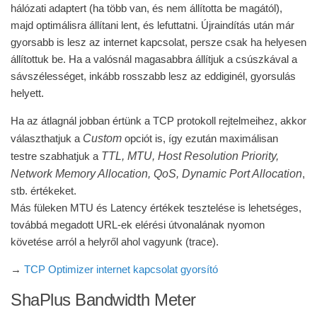
hálózati adaptert (ha több van, és nem állította be magától),
majd optimálisra állítani lent, és lefuttatni. Újraindítás után már
gyorsabb is lesz az internet kapcsolat, persze csak ha helyesen
állítottuk be. Ha a valósnál magasabbra állítjuk a csúszkával a
sávszélességet, inkább rosszabb lesz az eddiginél, gyorsulás
helyett.
Ha az átlagnál jobban értünk a TCP protokoll rejtelmeihez, akkor
Custom
választhatjuk a
opciót is, így ezután maximálisan
TTL, MTU, Host Resolution Priority,
testre szabhatjuk a
Network Memory Allocation, QoS, Dynamic Port Allocation
,
stb. értékeket.
Más füleken MTU és Latency értékek tesztelése is lehetséges,
továbbá megadott URL-ek elérési útvonalának nyomon
követése arról a helyről ahol vagyunk (trace).
→
TCP Optimizer internet kapcsolat gyorsító
ShaPlus Bandwidth Meter