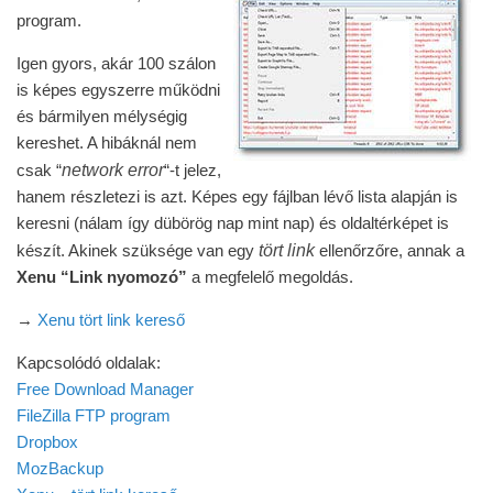
program.
Igen gyors, akár 100 szálon
is képes egyszerre működni
és bármilyen mélységig
kereshet. A hibáknál nem
network error
csak “
“-t jelez,
hanem részletezi is azt. Képes egy fájlban lévő lista alapján is
keresni (nálam így dübörög nap mint nap) és oldaltérképet is
tört link
készít. Akinek szüksége van egy
ellenőrzőre, annak a
Xenu “Link nyomozó”
a megfelelő megoldás.
→
Xenu tört link kereső
Kapcsolódó oldalak:
Free Download Manager
FileZilla FTP program
Dropbox
MozBackup