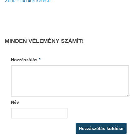
Xenu – tört link kereső
MINDEN VÉLEMÉNY SZÁMÍT!
Hozzászólás
*
Név