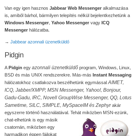
Van egy igen hasznos
Jabbear Web Messenger
alkalmazása
is, amiből bárhol, bármilyen telepítés nélkül bejelentkezhetünk a
Windows Messenger
,
Yahoo Messenger
vagy
ICQ
Messenger
hálózatba.
→
Jabbear azonnali üzenetküldő
Pidgin
azonnali üzenetküldő
A
Pidgin
egy
program, Windows, Linux,
BSD és más UNIX rendszerekre. Más-más
Instant Messaging
AIMET,
hálózatokhoz csatlakozva beszélhetünk egymással
ICQ, Jabber/XMPP, MSN Messenger, Yahoo!, Bonjour,
Gadu-Gadu, IRC, Novell GroupWise Messenger, QQ, Lotus
Sametime, SILC, SIMPLE, MySpaceIM és Zephyr
akár
egyszerre történő használatával.
Tehát miközben MSN-ezünk,
chat-elhetünk is egy másik
csatornán, miközben egy
harmadikon éppen fájlokat