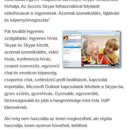
hívhatja. Az összes Skype felhasználóval folytatott
videóhívások is ingyenesek. Azonnali üzenetküldés, fájlátvitel
és képernyőmegosztás”
Pár további ingyenes
szolgáltatás: ingyenes hívás
Skype és Skype között,
azonnali üzenetküldés, videó
hívás, konferencia hívás,
csoport szervezés, egyszerű
chat és emoticon képesség,
csoportos chat, széleskörű profil beállítások, kapcsolat
importálás, Microsoft Outlook kapcsolatok felvétele a Skype-ba,
gyors szűrés, gyorshívás, Gyorsabb, egyszerűbb,
biztonságosabb és jobb a hangminősége mint más VoIP
klienseknek.
Aki még nem használta az innen megkezdheti, aki régóta
használja, innen nyomon követheti, letöltheti.