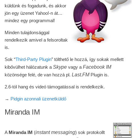
küldünk és fogadunk, és akkor
jön egy üzenet Yahoo!-n át…
mindez egy programmal!
Minden tulajdonsággal
rendelkezik amivel a felsoroltak
is.
Sok “
Third-Party Plugin
” tölthető le hozzá, így sokak mellett
Skype
Facebook IM
kibővülhet hálózatunk a
vagy a
Last.FM
közönsége felé, de van hozzá pl.
Plugin is.
2.6-tól hang és videó támogatással is rendelkezik.
→
Pidgin azonnali üzenetküldő
Miranda IM
instant messaging
A
Miranda IM
(
) sok protokollt