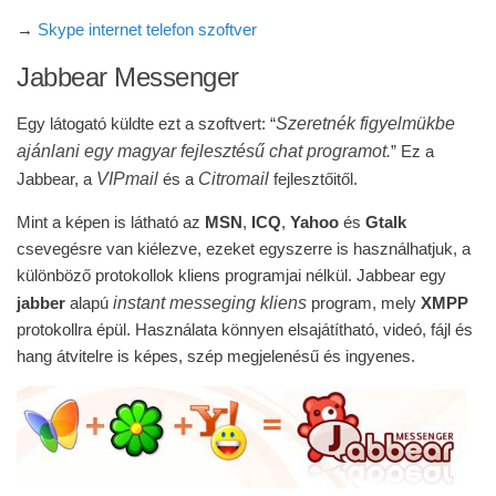
→
Skype internet telefon szoftver
Jabbear Messenger
Szeretnék figyelmükbe
Egy látogató küldte ezt a szoftvert: “
ajánlani egy magyar fejlesztésű chat programot.
” Ez a
VIPmail
Citromail
Jabbear, a
és a
fejlesztőitől.
Mint a képen is látható az
MSN
,
ICQ
,
Yahoo
és
Gtalk
csevegésre van kiélezve, ezeket egyszerre is használhatjuk, a
különböző protokollok kliens programjai nélkül. Jabbear egy
instant messeging kliens
jabber
alapú
program, mely
XMPP
protokollra épül. Használata könnyen elsajátítható, videó, fájl és
hang átvitelre is képes, szép megjelenésű és ingyenes.