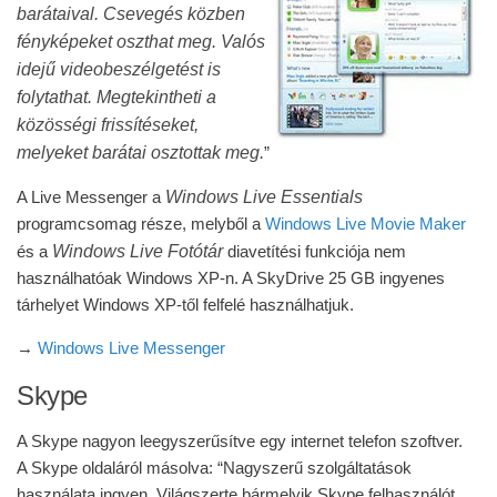
barátaival. Csevegés közben
fényképeket oszthat meg. Valós
idejű videobeszélgetést is
folytathat. Megtekintheti a
közösségi frissítéseket,
melyeket barátai osztottak meg.
”
Windows Live Essentials
A Live Messenger a
programcsomag része, melyből a
Windows Live Movie Maker
Windows Live Fotótár
és a
diavetítési funkciója nem
használhatóak Windows XP-n. A SkyDrive 25 GB ingyenes
tárhelyet Windows XP-től felfelé használhatjuk.
→
Windows Live Messenger
Skype
A Skype nagyon leegyszerűsítve egy internet telefon szoftver.
A Skype oldaláról másolva: “Nagyszerű szolgáltatások
használata ingyen. Világszerte bármelyik Skype felhasználót