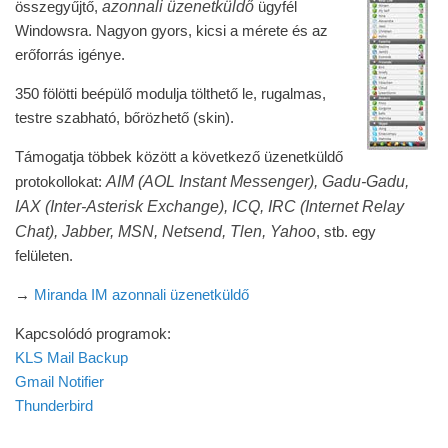
azonnali üzenetküldő
összegyűjtő,
ügyfél
Windowsra. Nagyon gyors, kicsi a mérete és az
erőforrás igénye.
350 fölötti beépülő modulja tölthető le, rugalmas,
testre szabható, bőrözhető (skin).
Támogatja többek között a következő üzenetküldő
AIM (AOL Instant Messenger), Gadu-Gadu,
protokollokat:
IAX (Inter-Asterisk Exchange), ICQ, IRC (Internet Relay
Chat), Jabber, MSN, Netsend, Tlen, Yahoo
, stb. egy
felületen.
→
Miranda IM azonnali üzenetküldő
Kapcsolódó programok:
KLS Mail Backup
Gmail Notifier
Thunderbird