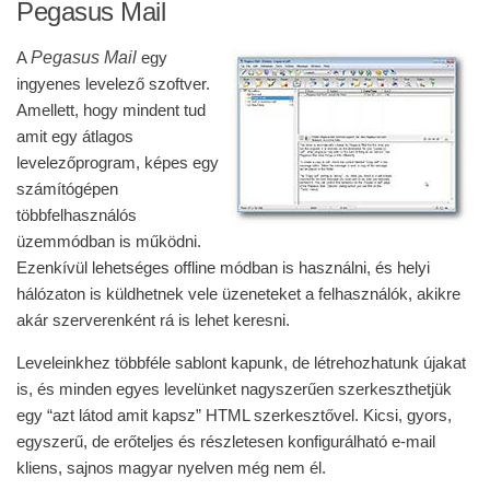
Pegasus Mail
Pegasus Mail
A
egy
ingyenes levelező szoftver.
Amellett, hogy mindent tud
amit egy átlagos
levelezőprogram, képes egy
számítógépen
többfelhasználós
üzemmódban is működni.
Ezenkívül lehetséges offline módban is használni, és helyi
hálózaton is küldhetnek vele üzeneteket a felhasználók, akikre
akár szerverenként rá is lehet keresni.
Leveleinkhez többféle sablont kapunk, de létrehozhatunk újakat
is, és minden egyes levelünket nagyszerűen szerkeszthetjük
egy “azt látod amit kapsz” HTML szerkesztővel. Kicsi, gyors,
egyszerű, de erőteljes és részletesen konfigurálható e-mail
kliens, sajnos magyar nyelven még nem él.