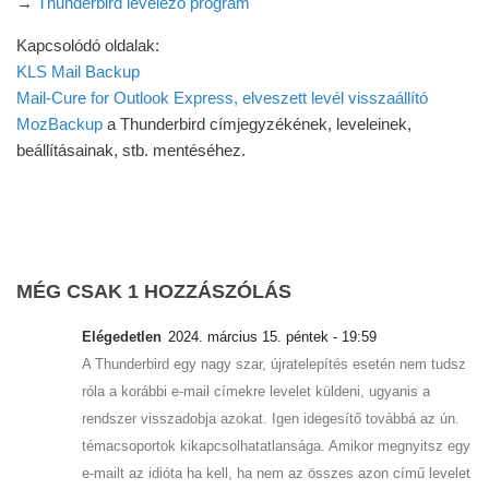
→
Thunderbird levelező program
Kapcsolódó oldalak:
KLS Mail Backup
Mail-Cure for Outlook Express, elveszett levél visszaállító
MozBackup
a Thunderbird címjegyzékének, leveleinek,
beállításainak, stb. mentéséhez.
MÉG CSAK 1 HOZZÁSZÓLÁS
Elégedetlen
2024. március 15. péntek - 19:59
A Thunderbird egy nagy szar, újratelepítés esetén nem tudsz
róla a korábbi e-mail címekre levelet küldeni, ugyanis a
rendszer visszadobja azokat. Igen idegesítő továbbá az ún.
témacsoportok kikapcsolhatatlansága. Amikor megnyitsz egy
e-mailt az idióta ha kell, ha nem az összes azon című levelet