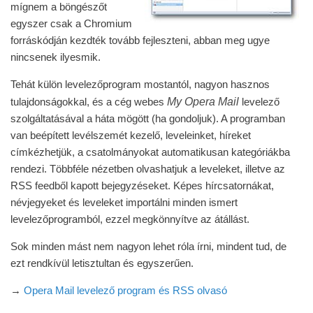
mígnem a böngészőt
egyszer csak a Chromium
forráskódján kezdték tovább fejleszteni, abban meg ugye
nincsenek ilyesmik.
Tehát külön levelezőprogram mostantól, nagyon hasznos
My Opera Mail
tulajdonságokkal, és a cég webes
levelező
szolgáltatásával a háta mögött (ha gondoljuk). A programban
van beépített levélszemét kezelő, leveleinket, híreket
címkézhetjük, a csatolmányokat automatikusan kategóriákba
rendezi. Többféle nézetben olvashatjuk a leveleket, illetve az
RSS feedből kapott bejegyzéseket. Képes hírcsatornákat,
névjegyeket és leveleket importálni minden ismert
levelezőprogramból, ezzel megkönnyítve az átállást.
Sok minden mást nem nagyon lehet róla írni, mindent tud, de
ezt rendkívül letisztultan és egyszerűen.
→
Opera Mail levelező program és RSS olvasó