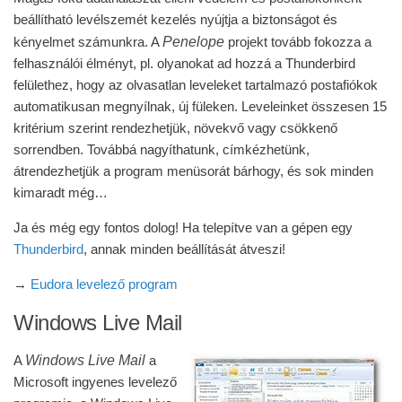
beállítható levélszemét kezelés nyújtja a biztonságot és
Penelope
kényelmet számunkra. A
projekt tovább fokozza a
felhasználói élményt, pl. olyanokat ad hozzá a Thunderbird
felülethez, hogy az olvasatlan leveleket tartalmazó postafiókok
automatikusan megnyílnak, új füleken. Leveleinket összesen 15
kritérium szerint rendezhetjük, növekvő vagy csökkenő
sorrendben. Továbbá nagyíthatunk, címkézhetünk,
átrendezhetjük a program menüsorát bárhogy, és sok minden
kimaradt még…
Ja és még egy fontos dolog! Ha telepítve van a gépen egy
Thunderbird
, annak minden beállítását átveszi!
→
Eudora levelező program
Windows Live Mail
Windows Live Mail
A
a
Microsoft ingyenes levelező