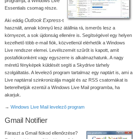
programja, a Windows Live
Essentials csomag része.
Outlook Express
Aki eddig
-t
használt, annak könnyű lesz átállnia rá, ismerős lesz a
környezet, a sok újdonság ellenére is. Segítségével egy helyen
kezelhető több e-mail fiók, közvetlenül elérhetők a Windows
Live rendszer elemei. Levélszemét szűrőt is kapott, amit
postafiókonként vagy egyszerre is alkalmazhatunk. A nagy
méretű fényképek küldését segíti a Skydrive tárhely
szolgáltatás. A levelező program tartalmaz egy naptárt is, ami a
Live naptárral szinkronizálja magát és az RSS csatornákat is
beterelhetjük ezentúl a Windows Live Mail programba, ha
akarjuk.
→
Windows Live Mail levelező program
Gmail Notifier
Fáraszt a Gmail fiókod ellenőrzése?