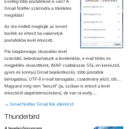
Esetleg több postafiókod is van? A
Gmail Notifier számodra a tökéletes
megoldás!
Az óra mellett megbújik az ismert
boríték és értesít ha valamelyik
postafiókba levél érkezett.
Pár tulajdonsága: olvasatlan levél
számláló, beleolvashatunk a leveleinkbe, e-mail törlés és
megjelölés olvasottként, IMAP csatlakozás SSL-en keresztül,
gyors és könnyű Gmail bejelentkezés, több postafiók
támogatása, UTF-8 e-mail támogatás, csatolmány jelző, stb…
Magyarul még nem “beszél” (ja, szóban is értesít a levél
érkeztéről alapértelmezésben), de van rá esély…
→
Gmail Notifier Gmail fiók ellenőrző
Thunderbird
A levelezőprogram.