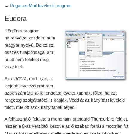
→
Pegasus Mail levelező program
Eudora
Rögtön a program
hátrányával kezdem: nem
magyar nyelvű. De ez az
összes tulajdonsága, ami
miatt nem felelhet meg
valakinek.
Eudora
Az
, mint írják, a
legjobb levelező program
azok számára, akik rengeteg levelet kapnak, főleg, ha ezt
rengeteg szolgáltatótól is kapják. Vedd át az irányítást leveleid
fölött, mielőtt azok irányítanak téged!
A felhasználói felülete a mondhatni standard Thunderbird felület,
hiszen a 8-as verziótól kezdve az ő szabad forrású motorján fut.
Magas fokú adathalászat elleni védelem és postafiókonként