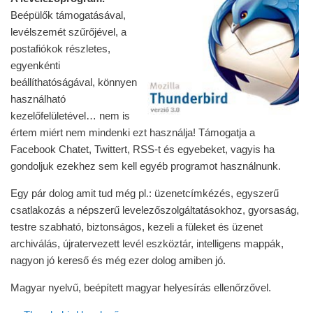
Beépülők támogatásával,
levélszemét szűrőjével, a
postafiókok részletes,
egyenkénti
beállíthatóságával, könnyen
használható
kezelőfelületével… nem is
értem miért nem mindenki ezt használja! Támogatja a
Facebook Chatet, Twittert, RSS-t és egyebeket, vagyis ha
gondoljuk ezekhez sem kell egyéb programot használnunk.
Egy pár dolog amit tud még pl.: üzenetcímkézés, egyszerű
csatlakozás a népszerű levelezőszolgáltatásokhoz, gyorsaság,
testre szabható, biztonságos, kezeli a füleket és üzenet
archiválás, újratervezett levél eszköztár, intelligens mappák,
nagyon jó kereső és még ezer dolog amiben jó.
Magyar nyelvű, beépített magyar helyesírás ellenőrzővel.