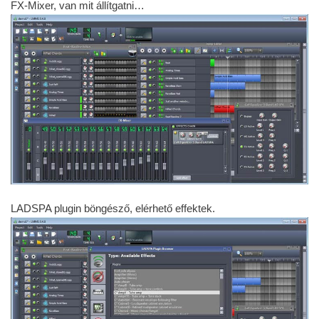
FX-Mixer, van mit állítgatni…
LADSPA plugin böngésző, elérhető effektek.