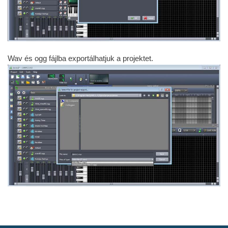
Wav és ogg fájlba exportálhatjuk a projektet.