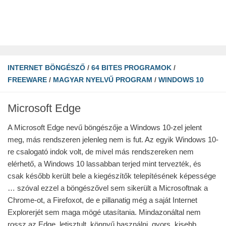
INTERNET BÖNGÉSZŐ
/
64 BITES PROGRAMOK
/
FREEWARE
/
MAGYAR NYELVŰ PROGRAM
/
WINDOWS 10
Microsoft Edge
A Microsoft Edge nevű böngészője a Windows 10-zel jelent
meg, más rendszeren jelenleg nem is fut. Az egyik Windows 10-
re csalogató indok volt, de mivel más rendszereken nem
elérhető, a Windows 10 lassabban terjed mint tervezték, és
csak később került bele a kiegészítők telepítésének képessége
… szóval ezzel a böngészővel sem sikerült a Microsoftnak a
Chrome-ot, a Firefoxot, de e pillanatig még a saját Internet
Explorerjét sem maga mögé utasítania. Mindazonáltal nem
rossz az Edge, letisztult, könnyű használni, gyors, kisebb