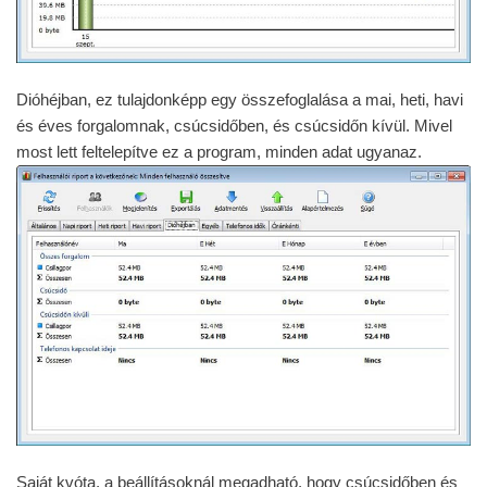
Dióhéjban, ez tulajdonképp egy összefoglalása a mai, heti, havi
és éves forgalomnak, csúcsidőben, és csúcsidőn kívül. Mivel
most lett feltelepítve ez a program, minden adat ugyanaz.
Saját kvóta, a beállításoknál megadható, hogy csúcsidőben és