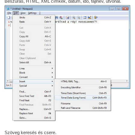
Beszúrás, HTML, XML címkék, dátum, idő, fájlnév, útvonal.
Szöveg keresés és csere.