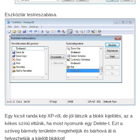
Eszköztár testreszabása.
Egy kicsit randa kép XP-ről, de jól látszik a blokk kijelölés, az a
kékes színű eltűnik, ha most nyomunk egy Delete-t. Ezt a
szöveg bármely területén megtehetjük és bárhová át is
helyezhetjük a kijelölt blokkot!