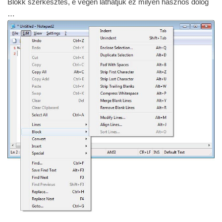
Blokk szerkesztés, e végén láthatjuk ez milyen hasznos dolog
…