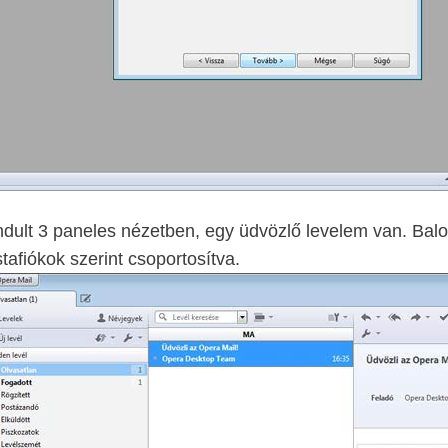
ndult 3 paneles nézetben, egy üdvözlő levelem van. Bal
tafiókok szerint csoportosítva.