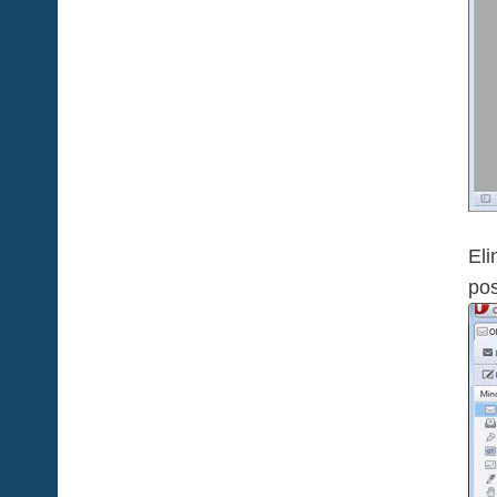
Eli
pos