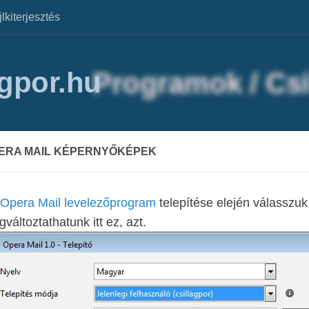
jlkiterjesztés
agpor.hu
ERA MAIL KÉPERNYŐKÉPEK
 Opera Mail levelezőprogram
telepítése elején válasszuk
változtathatunk itt ez, azt.