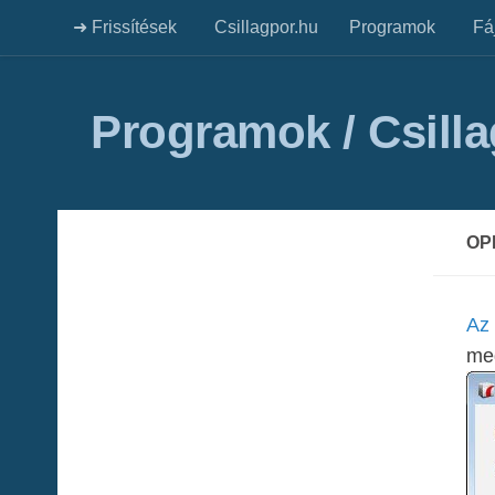
➜ Frissítések
Csillagpor.hu
Programok
Fá
Programok / Csill
OP
Az
meg