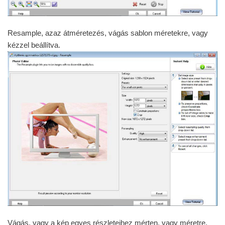
Resample, azaz átméretezés, vágás sablon méretekre, vagy
kézzel beállítva.
Vágás, vagy a kép egyes részleteihez mérten, vagy méretre,