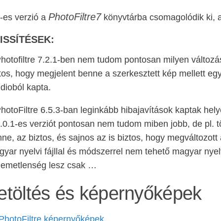
PhotoFiltre7
-es verzió a
könyvtárba csomagolódik ki,
ISSÍTÉSEK:
hotofiltre 7.2.1-ben nem tudom pontosan milyen változás
tos, hogy megjelent benne a szerkesztett kép mellett egy
dioból kapta.
hotoFiltre 6.5.3-ban leginkább hibajavítások kaptak hely
.0.1-es verziót pontosan nem tudom miben jobb, de pl. tö
ne, az biztos, és sajnos az is biztos, hogy megváltozott 
yar nyelvi fájllal és módszerrel nem tehető magyar nyel
lemetlenség lesz csak …
etöltés és képernyőképek
PhotoFiltre képernyőképek