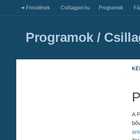
➜ Frissítések
Csillagpor.hu
Programok
Fá
Programok / Csill
KÉ
P
A P
bőv
ani