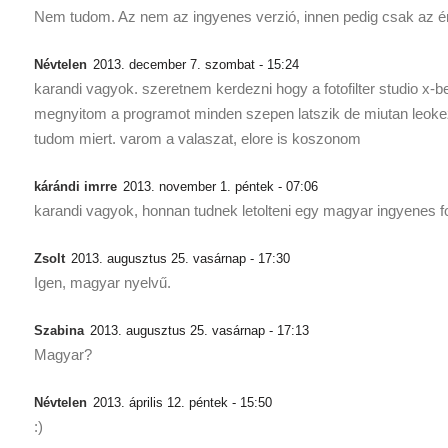
Nem tudom. Az nem az ingyenes verzió, innen pedig csak az ér
Névtelen
2013. december 7. szombat - 15:24
karandi vagyok. szeretnem kerdezni hogy a fotofilter studio 
megnyitom a programot minden szepen latszik de miutan leokez
tudom miert. varom a valaszat, elore is koszonom
kárándi imrre
2013. november 1. péntek - 07:06
karandi vagyok, honnan tudnek letolteni egy magyar ingyenes fo
Zsolt
2013. augusztus 25. vasárnap - 17:30
Igen, magyar nyelvű.
Szabina
2013. augusztus 25. vasárnap - 17:13
Magyar?
Névtelen
2013. április 12. péntek - 15:50
:)