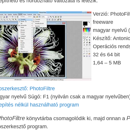
epíthető és hordozható változata is létezik.
Verzió: PhotoFil
freeware
magyar nyelvű (
Készítő: Antoni
Operációs rend
32 és 64 bit
1,64 – 5 MB
szerkesztő: PhotoFiltre
yar nyelvű Súgó: F1 (nyilván csak a magyar nyelvűben
epítés nélkül használható program
hotoFiltre
P
könyvtárba csomagolódik ki, majd onnan a
pszerkesztő program.