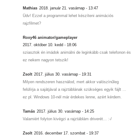
Mathias
2018. január 21. vasárnap - 13:47
Üdv! Ezzel a programmal lehet készíteni animációs
rajzfilmet?
Roxy46 animator/gameplayer
2017. október 10. kedd - 18:06
sziasztok én imádok animálni de leginkább csak telefonon és
ez nekem nagyon tetszik!
Zsolt
2017. július 30. vasárnap - 19:31
Milyen rendszeren használod, mert akkor valószínűleg
felülírja a sajátjával a rajztáblának szükséges egyik fájlt …
ez pl. Windows 10-nél már érdekes lenne, azért kérdem.
Tamás
2017. július 30. vasárnap - 14:25
Valamiért folyton kivégzi a rajztáblám driverét… :-/
Zsolt
2016. december 17. szombat - 19:37