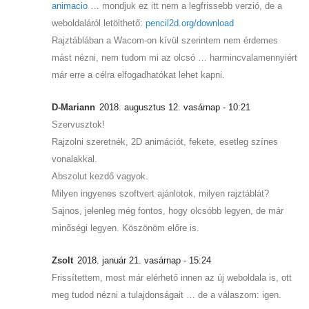
animacio
… mondjuk ez itt nem a legfrissebb verzió, de a
weboldaláról letölthető:
pencil2d.org/download
Rajztáblában a Wacom-on kívül szerintem nem érdemes
mást nézni, nem tudom mi az olcsó … harmincvalamennyiért
már erre a célra elfogadhatókat lehet kapni.
D-Mariann
2018. augusztus 12. vasárnap - 10:21
Szervusztok!
Rajzolni szeretnék, 2D animációt, fekete, esetleg színes
vonalakkal.
Abszolut kezdő vagyok.
Milyen ingyenes szoftvert ajánlotok, milyen rajztáblát?
Sajnos, jelenleg még fontos, hogy olcsóbb legyen, de már
minőségi legyen. Köszönöm előre is.
Zsolt
2018. január 21. vasárnap - 15:24
Frissítettem, most már elérhető innen az új weboldala is, ott
meg tudod nézni a tulajdonságait … de a válaszom: igen.