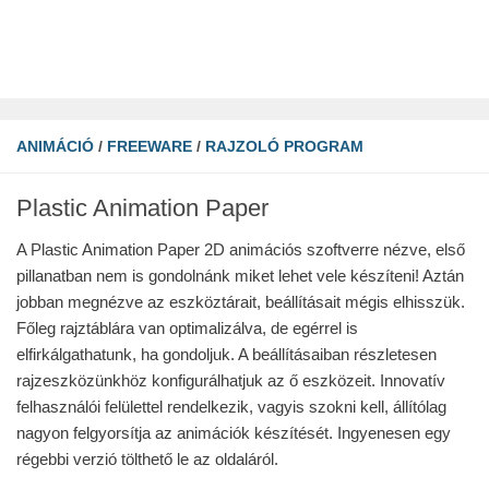
ANIMÁCIÓ
/
FREEWARE
/
RAJZOLÓ PROGRAM
Plastic Animation Paper
A Plastic Animation Paper 2D animációs szoftverre nézve, első
pillanatban nem is gondolnánk miket lehet vele készíteni! Aztán
jobban megnézve az eszköztárait, beállításait mégis elhisszük.
Főleg rajztáblára van optimalizálva, de egérrel is
elfirkálgathatunk, ha gondoljuk. A beállításaiban részletesen
rajzeszközünkhöz konfigurálhatjuk az ő eszközeit. Innovatív
felhasználói felülettel rendelkezik, vagyis szokni kell, állítólag
nagyon felgyorsítja az animációk készítését. Ingyenesen egy
régebbi verzió tölthető le az oldaláról.