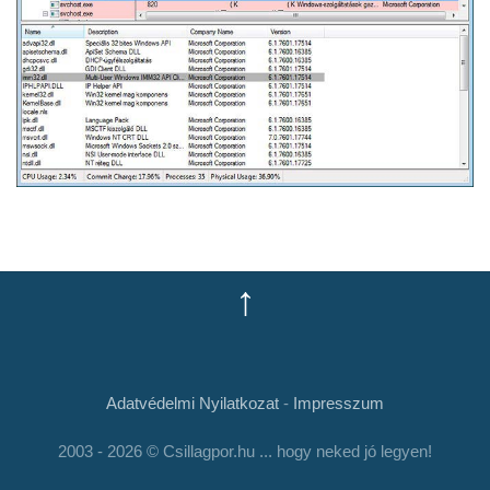
↑
Adatvédelmi Nyilatkozat
-
Impresszum
2003 - 2026 © Csillagpor.hu ... hogy neked jó legyen!