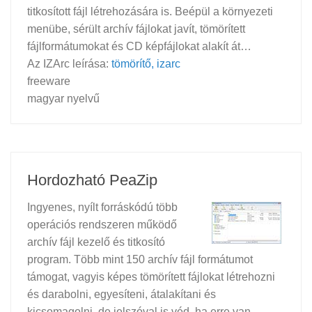
titkosított fájl létrehozására is. Beépül a környezeti
menübe, sérült archív fájlokat javít, tömörített
fájlformátumokat és CD képfájlokat alakít át…
Az IZArc leírása:
tömörítő, izarc
freeware
magyar nyelvű
Hordozható PeaZip
Ingyenes, nyílt forráskódú több
operációs rendszeren működő
archív fájl kezelő és titkosító
program. Több mint 150 archív fájl formátumot
támogat, vagyis képes tömörített fájlokat létrehozni
és darabolni, egyesíteni, átalakítani és
kicsomagolni, de jelszóval is véd, ha erre van