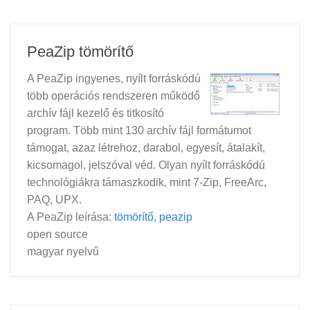
PeaZip tömörítő
A PeaZip ingyenes, nyílt forráskódú
több operációs rendszeren működő
archív fájl kezelő és titkosító
program. Több mint 130 archív fájl formátumot
támogat, azaz létrehoz, darabol, egyesít, átalakít,
kicsomagol, jelszóval véd. Olyan nyílt forráskódú
technológiákra támaszkodik, mint 7-Zip, FreeArc,
PAQ, UPX.
A PeaZip leírása:
tömörítő, peazip
open source
magyar nyelvű