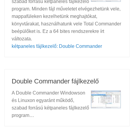
szabad forrású kétpaneles fájlkezelő
program. Minden fájl műveletet elvégezhetünk vele,
mappafüleken kezelhetünk meghajtókat,
könyvtárakat, használhatunk vele Total Commander
beépülőket is. Ez a 64 bites rendszerekre írt
változata.
kétpaneles fájlkezelő: Double Commander
Double Commander fájlkezelő
A Double Commander Windowson
és Linuxon egyaránt működő,
szabad forrású kétpaneles fájlkezelő
program…