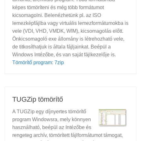
képes tömöríteni és még több formátumot
kicsomagolni. Belenézhetünk pl. az ISO
lemezképfájlba vagy virtuális lemezformátumokba is
vele (VDI, VHD, VMDK, WIM), kicsomagolás előtt.
Önkicsomagoló exe állomány is létrehozható vele,
de titkosíthatjuk is általa fájljainkat. Beépül a
Windows Intézőbe, és van saját fájlkezelője is.
Tömörítő program: 7zip
TUGZip tömörítő
A TUGZip egy díjnyertes tömörítő
program Windowsra, mely könnyen
használható, beépül az Intézőbe és
rengeteg archív, tömörített fájlformátumot támogat,