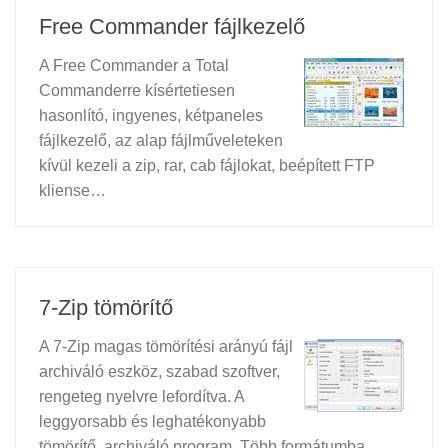
Free Commander fájlkezelő
A Free Commander a Total
Commanderre kísértetiesen
hasonlító, ingyenes, kétpaneles
fájlkezelő, az alap fájlműveleteken
kívül kezeli a zip, rar, cab fájlokat, beépített FTP
kliense…
7-Zip tömörítő
A 7-Zip magas tömörítési arányú fájl
archiváló eszköz, szabad szoftver,
rengeteg nyelvre lefordítva. A
leggyorsabb és leghatékonyabb
tömörítő, archiváló program. Több formátumba