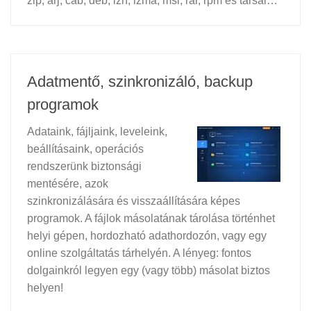
zip, arj, cab, deb, lzh, lzma, msi, rar, rpm és társai…
Adatmentő, szinkronizáló, backup
programok
Adataink, fájljaink, leveleink,
beállításaink, operációs
rendszerünk biztonsági
mentésére, azok
szinkronizálására és visszaállítására képes
programok. A fájlok másolatának tárolása történhet
helyi gépen, hordozható adathordozón, vagy egy
online szolgáltatás tárhelyén. A lényeg: fontos
dolgainkról legyen egy (vagy több) másolat biztos
helyen!