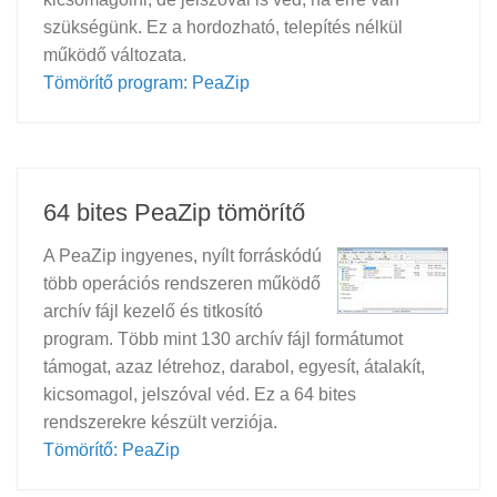
szükségünk. Ez a hordozható, telepítés nélkül
működő változata.
Tömörítő program: PeaZip
64 bites PeaZip tömörítő
A PeaZip ingyenes, nyílt forráskódú
több operációs rendszeren működő
archív fájl kezelő és titkosító
program. Több mint 130 archív fájl formátumot
támogat, azaz létrehoz, darabol, egyesít, átalakít,
kicsomagol, jelszóval véd. Ez a 64 bites
rendszerekre készült verziója.
Tömörítő: PeaZip