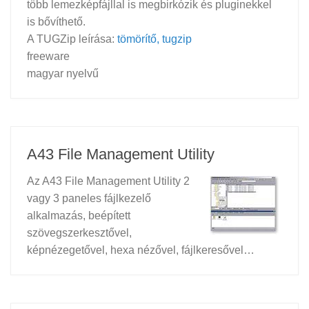
több lemezképfájllal is megbirkózik és pluginekkel
is bővíthető.
A TUGZip leírása:
tömörítő, tugzip
freeware
magyar nyelvű
A43 File Management Utility
Az A43 File Management Utility 2
vagy 3 paneles fájlkezelő
alkalmazás, beépített
szövegszerkesztővel,
képnézegetővel, hexa nézővel, fájlkeresővel…