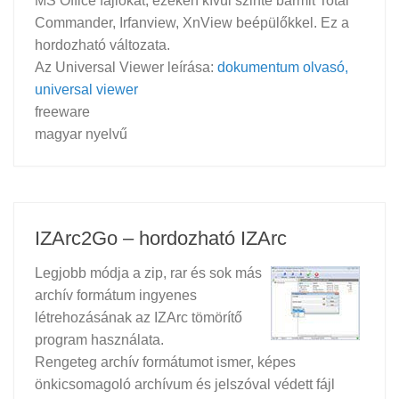
MS Office fájlokat, ezeken kívül szinte bármit Total
Commander, Irfanview, XnView beépülőkkel. Ez a
hordozható változata.
Az Universal Viewer leírása:
dokumentum olvasó,
universal viewer
freeware
magyar nyelvű
IZArc2Go – hordozható IZArc
Legjobb módja a zip, rar és sok más
archív formátum ingyenes
létrehozásának az IZArc tömörítő
program használata.
Rengeteg archív formátumot ismer, képes
önkicsomagoló archívum és jelszóval védett fájl