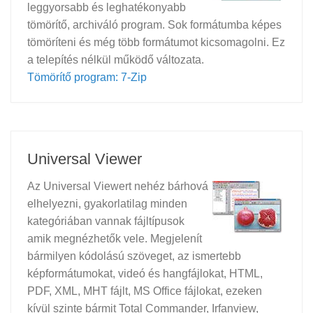
leggyorsabb és leghatékonyabb
tömörítő, archiváló program. Sok formátumba képes
tömöríteni és még több formátumot kicsomagolni. Ez
a telepítés nélkül működő változata.
Tömörítő program: 7-Zip
Universal Viewer
Az Universal Viewert nehéz bárhová
elhelyezni, gyakorlatilag minden
kategóriában vannak fájltípusok
amik megnézhetők vele. Megjelenít
bármilyen kódolású szöveget, az ismertebb
képformátumokat, videó és hangfájlokat, HTML,
PDF, XML, MHT fájlt, MS Office fájlokat, ezeken
kívül szinte bármit Total Commander, Irfanview,