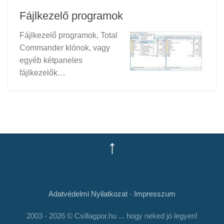
Fájlkezelő programok
Fájlkezelő programok, Total
Commander klónok, vagy
egyéb kétpaneles
fájlkezelők…
↑
Adatvédelmi Nyilatkozat
-
Impresszum
2003 - 2026 © Csillagpor.hu ... hogy neked jó legyen!