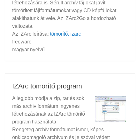
létrehozására is. Sérült archív fájlokat javít,
tömörített fájlformátumokat vagy CD képfájlokat
alakíthatunk át vele. Az IZArc2Go a hordozható
változata.
Az IZArc leírása:
tömörítő, izarc
freeware
magyar nyelvű
IZArc tömörítő program
A legjobb módja a zip, rar és sok
más archív formátum ingyenes
létrehozásának az IZArc tömörítő
program használata.
Rengeteg archív formátumot ismer, képes
önkicsomagoló archívum és jelszóval védett