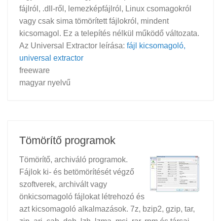
fájlról, .dll-ről, lemezképfájlról, Linux csomagokról
vagy csak sima tömörített fájlokról, mindent
kicsomagol. Ez a telepítés nélkül működő változata.
Az Universal Extractor leírása:
fájl kicsomagoló,
universal extractor
freeware
magyar nyelvű
Tömörítő programok
Tömörítő, archiváló programok.
Fájlok ki- és betömörítését végző
szoftverek, archivált vagy
önkicsomagoló fájlokat létrehozó és
azt kicsomagoló alkalmazások. 7z, bzip2, gzip, tar,