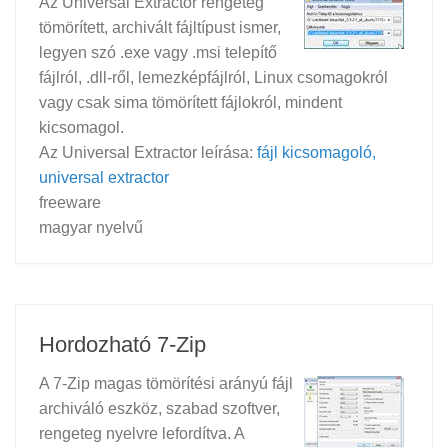
Az Universal Extractor rengeteg
tömörített, archivált fájltípust ismer,
legyen szó .exe vagy .msi telepítő
fájlról, .dll-ről, lemezképfájlról, Linux csomagokról
vagy csak sima tömörített fájlokról, mindent
kicsomagol.
Az Universal Extractor leírása:
fájl kicsomagoló,
universal extractor
freeware
magyar nyelvű
Hordozható 7-Zip
A 7-Zip magas tömörítési arányú fájl
archiváló eszköz, szabad szoftver,
rengeteg nyelvre lefordítva. A