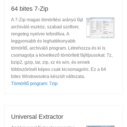
64 bites 7-Zip
A 7-Zip magas tömörítési arányú fájl
archiváló eszköz, szabad szoftver,
rengeteg nyelvre lefordítva. A
leggyorsabb és leghatékonyabb
tömörítő, archiváló program. Létrehozza és ki is
csomagolja a következő tömörített fájltípusokat: 7z,
bzip2, gzip, tar, zip, xz és win, és ennek
többszörösét képes csak kicsomagolni. Ez a 64
bites Windowsokra készült változata.
Tömörítő program: 7zip
Universal Extractor