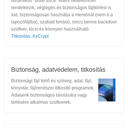
dinamikus “brute force” elleni védelemmel
rendelkezik, végleges és biztonságos fájltörlést is
tud, biztonságosan használja a memóriát (nem ír a
lapozófájlba), szabad forrású, nincs benne backdoor
szoftver, kicsi és könnyen használható.
Titkosítás: AxCrypt
Biztonság, adatvédelem, titkosítás
Biztonsági fájl törlő és szöveg, adat, fájl,
könyvtár, fájlrendszer titkosító programok.
Adataink biztonságos tárolására vagy
törlésére alkalmas szoftverek.