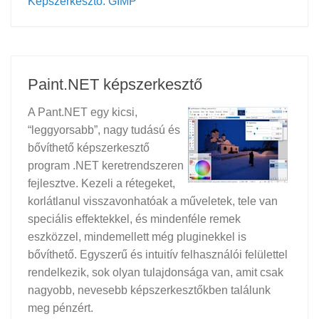
Képszerkesztő: GIMP
Paint.NET képszerkesztő
A Pant.NET egy kicsi,
“leggyorsabb”, nagy tudású és
bővíthető képszerkesztő
program .NET keretrendszeren
fejlesztve. Kezeli a rétegeket,
korlátlanul visszavonhatóak a műveletek, tele van
speciális effektekkel, és mindenféle remek
eszközzel, mindemellett még pluginekkel is
bővíthető. Egyszerű és intuitív felhasználói felülettel
rendelkezik, sok olyan tulajdonsága van, amit csak
nagyobb, nevesebb képszerkesztőkben találunk
meg pénzért.