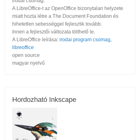
irodai csomag.
A LibreOffice-t az OpenOffice bizonytalan helyzete
miatt hozta létre a The Document Foundation és
hihetetlen sebességgel fejlesztik tovább.
Innen a fejlesztői változata tölthető le.
A LibreOffice leírása:
irodai program csomag,
libreoffice
open source
magyar nyelvű
Hordozható Inkscape