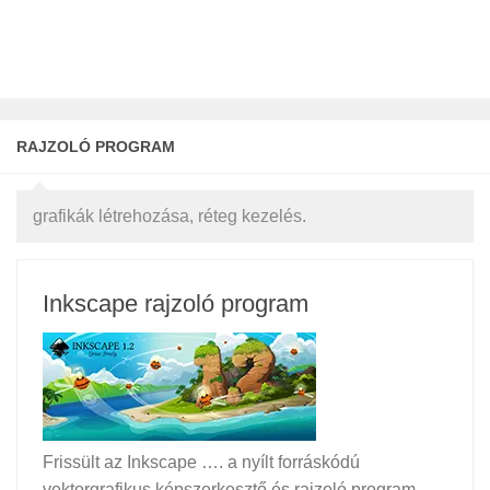
RAJZOLÓ PROGRAM
grafikák létrehozása, réteg kezelés.
Inkscape rajzoló program
Frissült az Inkscape …. a nyílt forráskódú
vektorgrafikus képszerkesztő és rajzoló program.