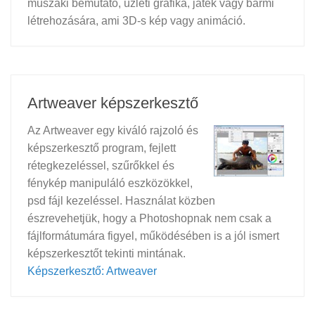
műszaki bemutató, üzleti grafika, játék vagy bármi
létrehozására, ami 3D-s kép vagy animáció.
Artweaver képszerkesztő
Az Artweaver egy kiváló rajzoló és
képszerkesztő program, fejlett
rétegkezeléssel, szűrőkkel és
fénykép manipuláló eszközökkel,
psd fájl kezeléssel. Használat közben
észrevehetjük, hogy a Photoshopnak nem csak a
fájlformátumára figyel, működésében is a jól ismert
képszerkesztőt tekinti mintának.
Képszerkesztő: Artweaver