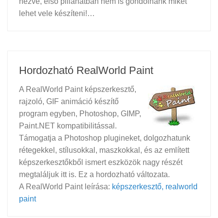
nézve, első pillanatban nem is gondolnánk miket
lehet vele készíteni!…
Hordozható RealWorld Paint
A RealWorld Paint képszerkesztő,
rajzoló, GIF animáció készítő
program egyben, Photoshop, GIMP,
Paint.NET kompatibilitással.
Támogatja a Photoshop plugineket, dolgozhatunk
rétegekkel, stílusokkal, maszkokkal, és az említett
képszerkesztőkből ismert eszközök nagy részét
megtaláljuk itt is. Ez a hordozható változata.
A RealWorld Paint leírása:
képszerkesztő, realworld
paint