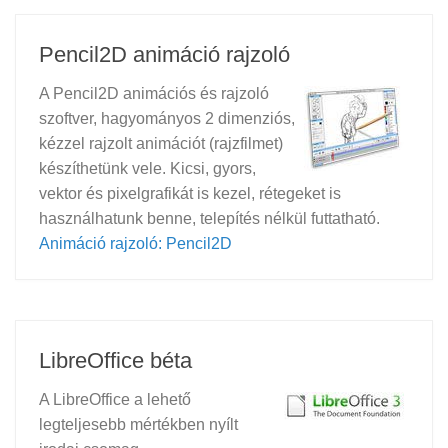
Pencil2D animáció rajzoló
A Pencil2D animációs és rajzoló
szoftver, hagyományos 2 dimenziós,
kézzel rajzolt animációt (rajzfilmet)
készíthetünk vele. Kicsi, gyors,
vektor és pixelgrafikát is kezel, rétegeket is
használhatunk benne, telepítés nélkül futtatható.
Animáció rajzoló: Pencil2D
LibreOffice béta
A LibreOffice a lehető
legteljesebb mértékben nyílt