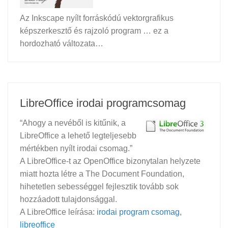
Az Inkscape nyílt forráskódú vektorgrafikus
képszerkesztő és rajzoló program … ez a
hordozható változata…
LibreOffice irodai programcsomag
“Ahogy a nevéből is kitűnik, a
LibreOffice a lehető legteljesebb
mértékben nyílt irodai csomag.”
A LibreOffice-t az OpenOffice bizonytalan helyzete
miatt hozta létre a The Document Foundation,
hihetetlen sebességgel fejlesztik tovább sok
hozzáadott tulajdonsággal.
A LibreOffice leírása:
irodai program csomag,
libreoffice