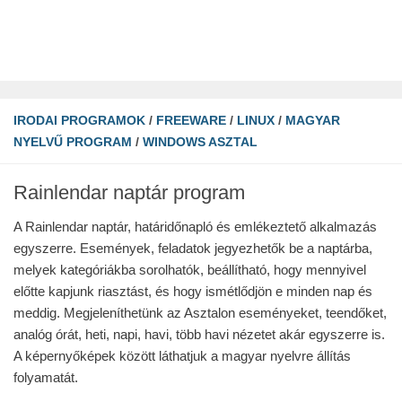
IRODAI PROGRAMOK
/
FREEWARE
/
LINUX
/
MAGYAR
NYELVŰ PROGRAM
/
WINDOWS ASZTAL
Rainlendar naptár program
A Rainlendar naptár, határidőnapló és emlékeztető alkalmazás
egyszerre. Események, feladatok jegyezhetők be a naptárba,
melyek kategóriákba sorolhatók, beállítható, hogy mennyivel
előtte kapjunk riasztást, és hogy ismétlődjön e minden nap és
meddig. Megjeleníthetünk az Asztalon eseményeket, teendőket,
analóg órát, heti, napi, havi, több havi nézetet akár egyszerre is.
A képernyőképek között láthatjuk a magyar nyelvre állítás
folyamatát.