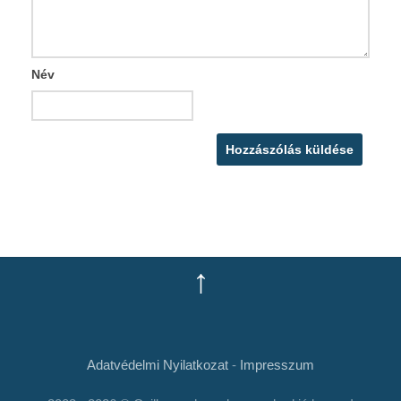
Név
↑
Adatvédelmi Nyilatkozat
-
Impresszum