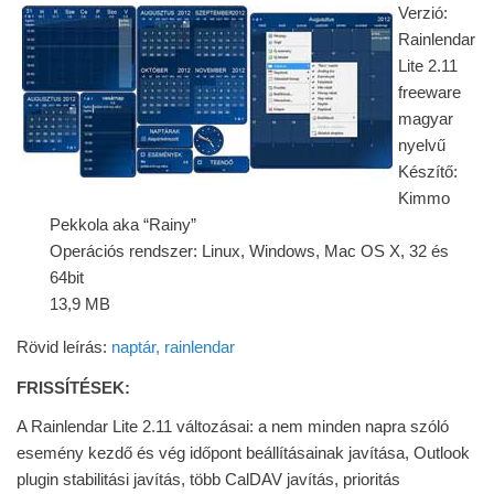
Verzió:
Rainlendar
Lite 2.11
freeware
magyar
nyelvű
Készítő:
Kimmo
Pekkola aka “Rainy”
Operációs rendszer: Linux, Windows, Mac OS X, 32 és
64bit
13,9 MB
Rövid leírás:
naptár, rainlendar
FRISSÍTÉSEK:
A Rainlendar Lite 2.11 változásai: a nem minden napra szóló
esemény kezdő és vég időpont beállításainak javítása, Outlook
plugin stabilitási javítás, több CalDAV javítás, prioritás