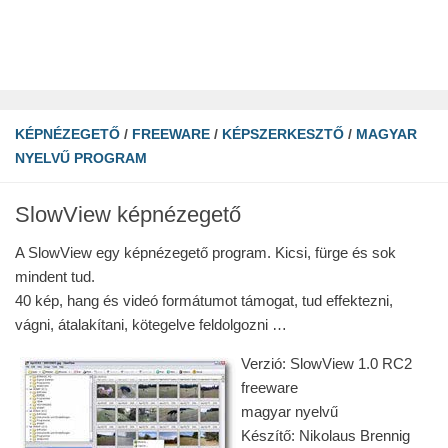
KÉPNÉZEGETŐ
/
FREEWARE
/
KÉPSZERKESZTŐ
/
MAGYAR
NYELVŰ PROGRAM
SlowView képnézegető
A SlowView egy képnézegető program. Kicsi, fürge és sok
mindent tud.
40 kép, hang és videó formátumot támogat, tud effektezni,
vágni, átalakítani, kötegelve feldolgozni …
Verzió: SlowView 1.0 RC2
freeware
magyar nyelvű
Készítő: Nikolaus Brennig