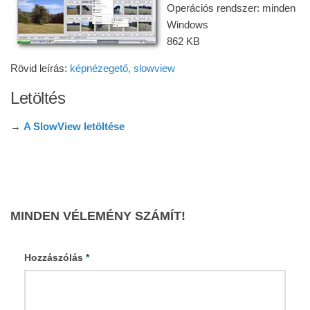
Operációs rendszer: minden
Windows
862 KB
Rövid leírás:
képnézegető, slowview
Letöltés
→
A SlowView letöltése
MINDEN VÉLEMÉNY SZÁMÍT!
Hozzászólás
*