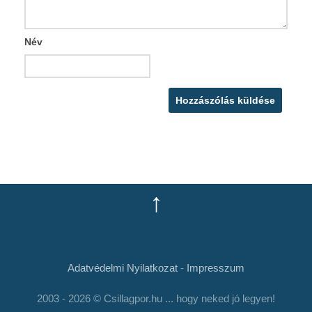
Név
↑
Adatvédelmi Nyilatkozat
-
Impresszum
2003 - 2026 © Csillagpor.hu ... hogy neked jó legyen!