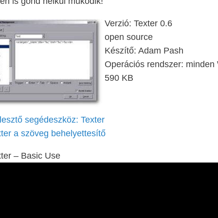
en is gond nélkül működik!
Verzió: Texter 0.6
open source
Készítő: Adam Pash
Operációs rendszer: minden
590 KB
lesztő segédeszköz: Texter
ter a szöveg behelyettesítő
ter – Basic Use