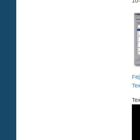
10-
Fej
Tex
Tex