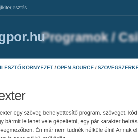
jlkiterjesztés
agpor.hu
JLESZTŐ KÖRNYEZET
/
OPEN SOURCE
/
SZÖVEGSZERK
exter
exter egy szöveg behelyettesítő program, szöveget, kód r
y bármit le lehet vele gépeltetni, egy pár karakter beír
övegmezőben. Én már nem tudnék nélküle élni! Annak e