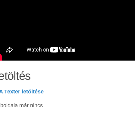
etöltés
A Texter letöltése
boldala már nincs…