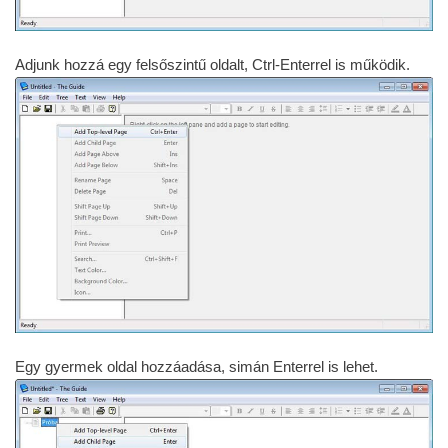
Adjunk hozzá egy felsőszintű oldalt, Ctrl-Enterrel is működik.
Egy gyermek oldal hozzáadása, simán Enterrel is lehet.