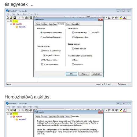
és egyebek …
Hordozhatóvá alakítás.