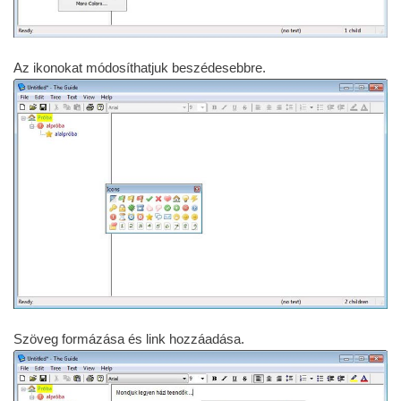
Az ikonokat módosíthatjuk beszédesebbre.
Szöveg formázása és link hozzáadása.