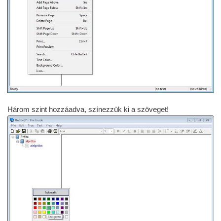
Három szint hozzáadva, színezzük ki a szöveget!