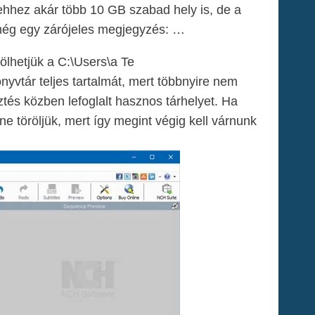
ehhez akár több 10 GB szabad hely is, de a
még egy zárójeles megjegyzés: …
ölhetjük a C:\Users\a Te
tár teljes tartalmát, mert többnyire nem
tés közben lefoglalt hasznos tárhelyet. Ha
ne töröljük, mert így megint végig kell várnunk