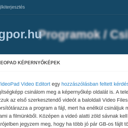
jlkiterjesztés
agpor.hu
DEOPAD KÉPERNYŐKÉPEK
ideoPad Video Editort
egy
hozzászólásban feltett kérdé
ítségképp csinálom meg a képernyőkép oldalát is. A telep
zuk az első szerkesztendő videót a baloldali Video Files
rsítótárazza a program a fájl, mert ha enélkül csináljuk
ami a filmünkből. Középen a videó alatti zöld sávnak kell
rójelben jegyzem meg, hogy ha több jó pár GB-os fájlt töl