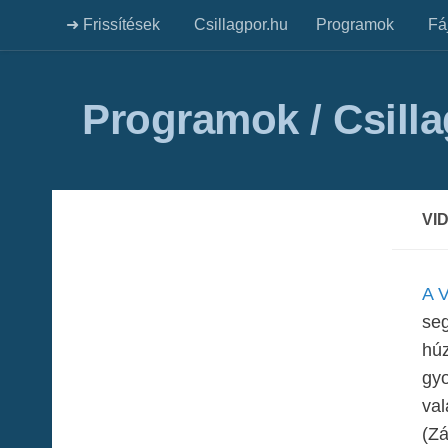
➜ Frissítések
Csillagpor.hu
Programok
Fá
Programok / Csill
VI
A V
seg
húz
gyo
val
(Zá