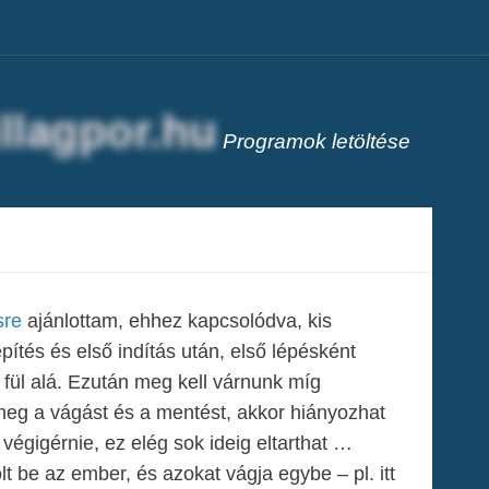
Programok letöltése
sre
ajánlottam, ehhez kapcsolódva, kis
ítés és első indítás után, első lépésként
 fül alá. Ezután meg kell várnunk míg
 meg a vágást és a mentést, akkor hiányozhat
 végigérnie, ez elég sok ideig eltarthat …
t be az ember, és azokat vágja egybe – pl. itt