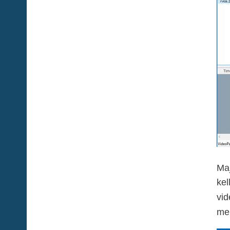
Ma
kel
vid
me