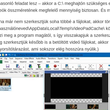
hasonló feladat lesz – akkor a C:\ meghajtón szükséges 
deók összméretének megfelelő mennyiség biztosan. És 
a már nem szerkesztjük soha többé a fájlokat, akkor tör
használóneved\AppData\Local\Temp\VideoPadCache\ könyv
zi meg a program magától, s így visszakapjuk a szerkesz
 szerkesztjük később is a betöltött videó fájlokat, akkor 
yorsítótárazást, ami sokszor elég hosszúra nyúlik.)