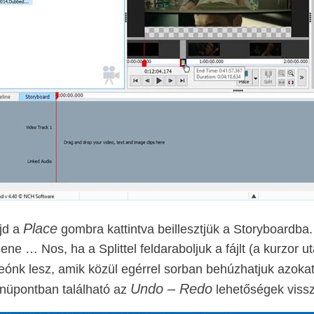
Place
jd a
gombra kattintva beillesztjük a Storyboardba
lene … Nos, ha a Splittel feldaraboljuk a fájlt (a kurzor u
eónk lesz, amik közül egérrel sorban behúzhatjuk azok
Undo – Redo
nüpontban található az
lehetőségek vissz