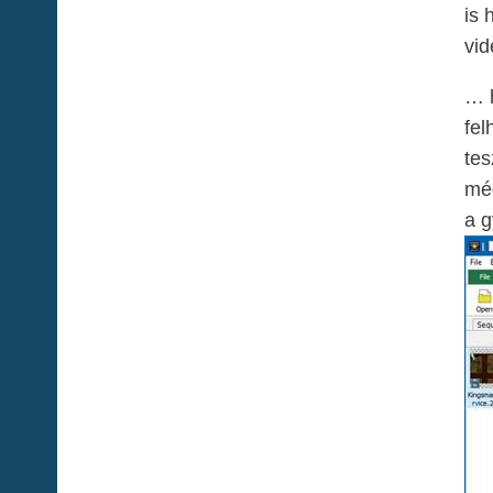
is 
vi
… h
fel
tes
még
a g