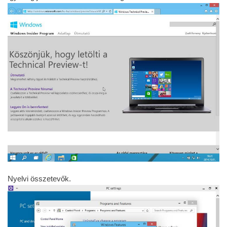
Nyelvi összetevők.
Magyar megjelenítési nyelv az nincs. Mondjuk ebben biztosak
lehettünk.