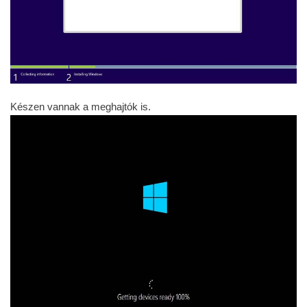
Készen vannak a meghajtók is.