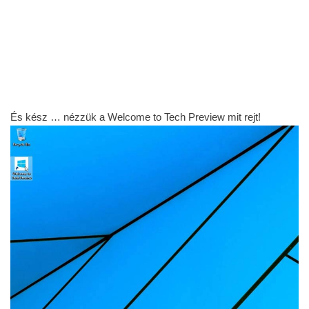
Tényleg nincs kerete az ablaknak!