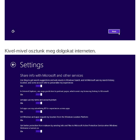
Kivel-mivel osztunk meg dolgokat interneten.