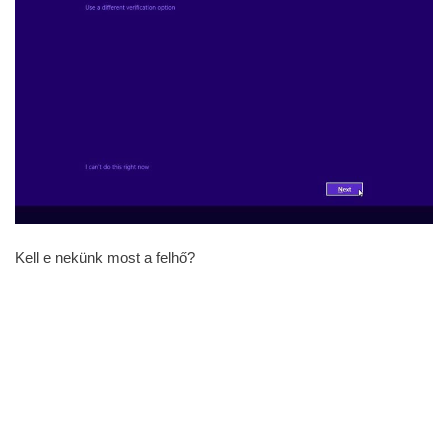
Kell e nekünk most a felhő?
És kész … nézzük a Welcome to Tech Preview mit rejt!