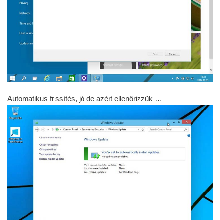
Frissítések ellenőrzése…
2 fontos frissítés érhető el.
Defender és egy másik a Technical Previewhoz.