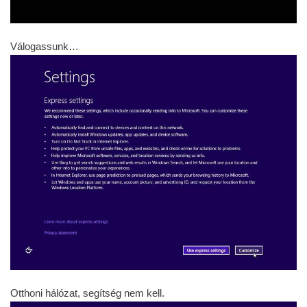
Válogassunk…
Otthoni hálózat, segítség nem kell.