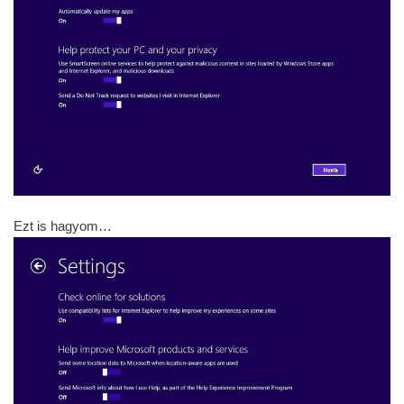
Ezt is hagyom…