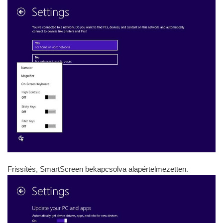
Frissítés, SmartScreen bekapcsolva alapértelmezetten.