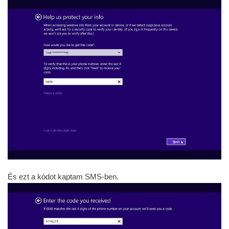
És ezt a kódot kaptam SMS-ben.