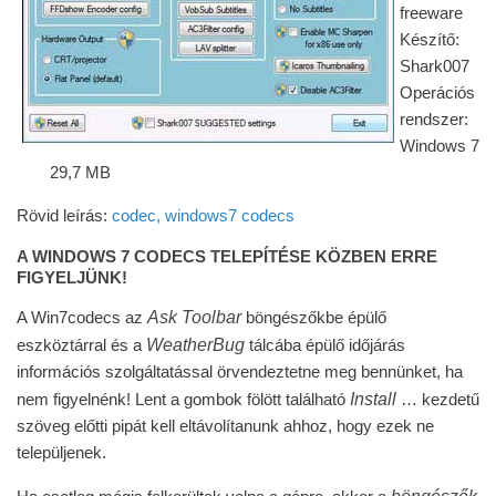
freeware
Készítő:
Shark007
Operációs
rendszer:
Windows 7
29,7 MB
Rövid leírás:
codec, windows7 codecs
A WINDOWS 7 CODECS TELEPÍTÉSE KÖZBEN ERRE
FIGYELJÜNK!
Ask Toolbar
A Win7codecs az
böngészőkbe épülő
WeatherBug
eszköztárral és a
tálcába épülő időjárás
információs szolgáltatással örvendeztetne meg bennünket, ha
Install
nem figyelnénk! Lent a gombok fölött található
… kezdetű
szöveg előtti pipát kell eltávolítanunk ahhoz, hogy ezek ne
települjenek.