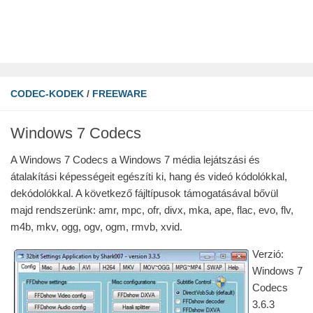
CODEC-KODEK
/
FREEWARE
Windows 7 Codecs
A Windows 7 Codecs a Windows 7 média lejátszási és
átalakítási képességeit egészíti ki, hang és videó kódolókkal,
dekódolókkal. A következő fájltípusok támogatásával bővül
majd rendszerünk: amr, mpc, ofr, divx, mka, ape, flac, evo, flv,
m4b, mkv, ogg, ogv, ogm, rmvb, xvid.
Verzió:
Windows 7
Codecs
3.6.3