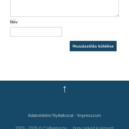
Név
↑
Adatvédelmi Nyilatkozat
-
Impresszum
2003 - 2026 © Csillagpor.hu ... hogy neked jó legyen!