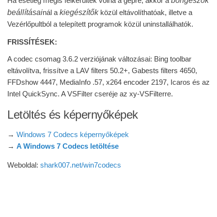
böngészők
Ha esetleg mégis felkerültek volna a gépre, akkor a
beállításai
kiegészítők
nál a
közül eltávolíthatóak, illetve a
Vezérlőpultból a telepített programok közül uninstallálhatók.
FRISSÍTÉSEK:
A codec csomag 3.6.2 verziójának változásai: Bing toolbar
eltávolítva, frissítve a LAV filters 50.2+, Gabests filters 4650,
FFDshow 4447, MediaInfo .57, x264 encoder 2197, Icaros és az
Intel QuickSync. A VSFilter cseréje az xy-VSFilterre.
Letöltés és képernyőképek
→
Windows 7 Codecs képernyőképek
→
A Windows 7 Codecs letöltése
Weboldal:
shark007.net/win7codecs