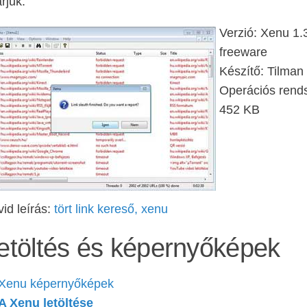
rjuk.
Verzió: Xenu 1.
freeware
Készítő: Tilman
Operációs rend
452 KB
id leírás:
tört link kereső, xenu
etöltés és képernyőképek
Xenu képernyőképek
A Xenu letöltése