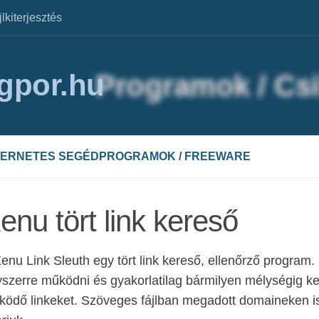
jlkiterjesztés
agpor.hu
TERNETES SEGÉDPROGRAMOK
/
FREEWARE
enu tört link kereső
enu Link Sleuth egy tört link kereső, ellenőrző program.
szerre működni és gyakorlatilag bármilyen mélységig k
ödő linkeket. Szöveges fájlban megadott domaineken is 