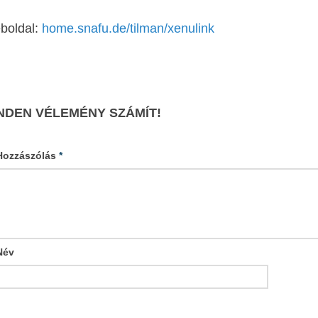
boldal:
home.snafu.de/tilman/xenulink
NDEN VÉLEMÉNY SZÁMÍT!
Hozzászólás
*
Név