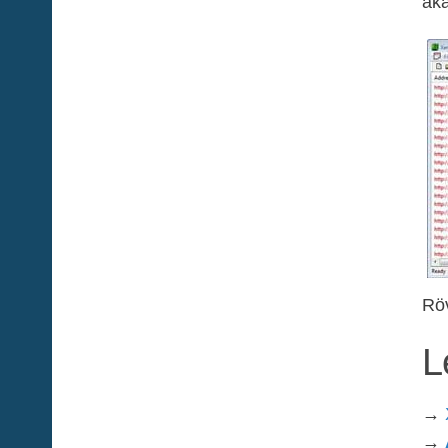
aka
Röv
L
→
→