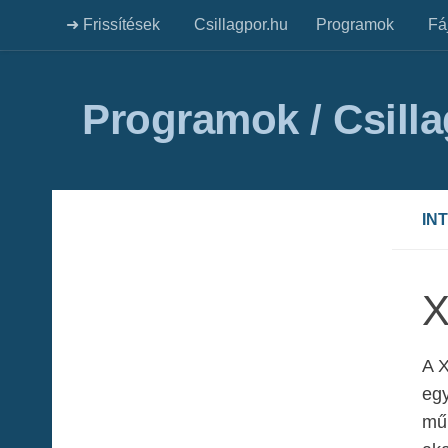
➜ Frissítések
Csillagpor.hu
Programok
Fá
Programok / Csill
IN
X
A X
egy
műk