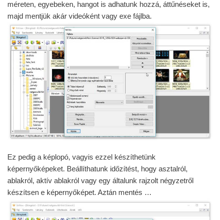
méreten, egyebeken, hangot is adhatunk hozzá, áttűnéseket is,
majd mentjük akár videóként vagy exe fájlba.
Ez pedig a képlopó, vagyis ezzel készíthetünk
képernyőképeket. Beállíthatunk időzítést, hogy asztalról,
ablakról, aktív ablakról vagy egy általunk rajzolt négyzetről
készítsen e képernyőképet. Aztán mentés …