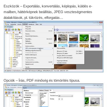
Eszközök – Exportálás, konvertálás, képlopás, küldés e-
mailben, háttérképnek beállítás, JPEG veszteségmentes
átalakítások, pl. tükrözés, elforgatás…
Opciók – Írás, PDF minőség és tömörítés típusa.