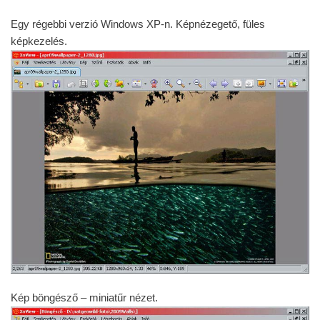
Egy régebbi verzió Windows XP-n. Képnézegető, füles
képkezelés.
Kép böngésző – miniatűr nézet.