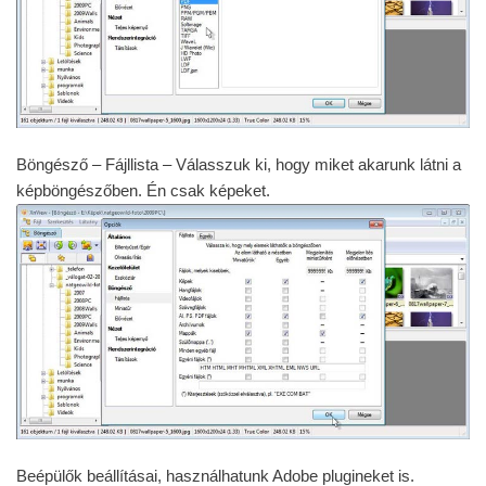
Böngésző – Fájllista – Válasszuk ki, hogy miket akarunk látni a
képböngészőben. Én csak képeket.
Beépülők beállításai, használhatunk Adobe plugineket is.